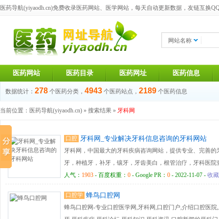
医药导航(yiyaodh.cn)
免费收录医药网站、医学网站，每天自动更新数据，友链互换QQ群：1
网站名称
医药网站
医药目录
医药网址
医药信息
278
4943
2189
数据统计：
个医药分类，
个医药站点，
个医药信息
当前位置：
医药导航(yiyaodh.cn)
» 搜索结果 »
牙科网
口腔
牙科网_专业解决牙科信息咨询的牙科网站
牙科网，中国最大的牙科疾病咨询网站，提供专业、完善的
牙，种植牙，补牙，镶牙，牙齿美白，根管治疗，牙科医院
人气：
1903
- 百度权重：
0
- Google PR：
0
- 2022-11-07 -
收藏
口腔学
蜂鸟口腔网
蜂鸟口腔网-专业口腔医学网,牙科网,口腔门户,介绍口腔医院,牙