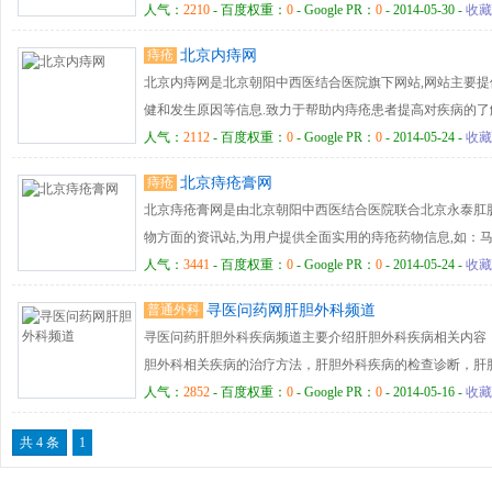
人气：
2210
- 百度权重：
0
- Google PR：
0
- 2014-05-30 -
收藏
痔疮
北京内痔网
北京内痔网是北京朝阳中西医结合医院旗下网站,网站主要
健和发生原因等信息.致力于帮助内痔疮患者提高对疾病的了
误病情!
人气：
2112
- 百度权重：
0
- Google PR：
0
- 2014-05-24 -
收藏
痔疮
北京痔疮膏网
北京痔疮膏网是由北京朝阳中西医结合医院联合北京永泰肛
物方面的资讯站,为用户提供全面实用的痔疮药物信息,如：
效果好、马应龙痔疮栓价格费用、痔疮膏多少钱一盒、痔疮
人气：
3441
- 百度权重：
0
- Google PR：
0
- 2014-05-24 -
收藏
普通外科
寻医问药网肝胆外科频道
寻医问药肝胆外科疾病频道主要介绍肝胆外科疾病相关内容，包
胆外科相关疾病的治疗方法，肝胆外科疾病的检查诊断，肝
院等相关内容
人气：
2852
- 百度权重：
0
- Google PR：
0
- 2014-05-16 -
收藏
共 4 条
1