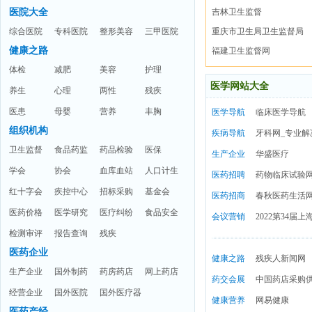
医院大全
吉林卫生监督
综合医院
专科医院
整形美容
三甲医院
重庆市卫生局卫生监督局
健康之路
福建卫生监督网
体检
减肥
美容
护理
医学网站大全
养生
心理
两性
残疾
医患
母婴
营养
丰胸
医学导航
临床医学导航
组织机构
疾病导航
牙科网_专业
卫生监督
食品药监
药品检验
医保
生产企业
华盛医疗
学会
协会
血库血站
人口计生
医药招聘
药物临床试验
红十字会
疾控中心
招标采购
基金会
医药招商
春秋医药生活
医药价格
医学研究
医疗纠纷
食品安全
会议营销
2022第34届
检测审评
报告查询
残疾
医药企业
健康之路
残疾人新闻网
生产企业
国外制药
药房药店
网上药店
药交会展
中国药店采购
经营企业
国外医院
国外医疗器
健康营养
网易健康
医药产经