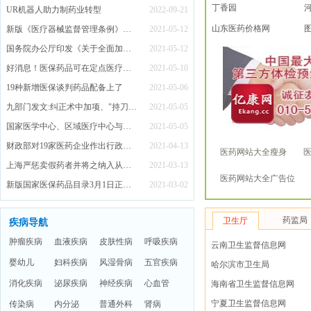
丁香园
UR机器人助力制药业转型
2022-09-21
山东医药价格网
新版《医疗器械监督管理条例》公布 注册人制度成为新监管体系主线
2021-05-12
国务院办公厅印发《关于全面加强药品监管能力建设的实施意见》
2021-05-12
好消息！医保药品可在定点医疗机构和定点零售药店双通道购买
2021-05-10
19种新增医保谈判药品配备上了
2021-05-06
九部门发文:纠正术中加项、"持刀加价"等医疗不正之风
2021-05-05
国家医学中心、区域医疗中心与传统医院有何不同？国家卫健委权威解答！
2021-05-05
财政部对19家医药企业作出行政处罚
2021-04-13
医药网站大全瘦身
上海严惩卖假药者并将之纳入从业“黑名单”
2021-03-13
医药网站大全广告位
新版国家医保药品目录3月1日正式启用 新冠肺炎治疗药品全部纳入医保
2021-03-02
药监局
卫生厅
疾病导航
肿瘤疾病
血液疾病
皮肤性病
呼吸疾病
云南卫生监督信息网
婴幼儿
妇科疾病
风湿骨病
五官疾病
哈尔滨市卫生局
消化疾病
泌尿疾病
神经疾病
心血管
海南省卫生监督信息网
宁夏卫生监督信息网
传染病
内分泌
普通外科
肾病