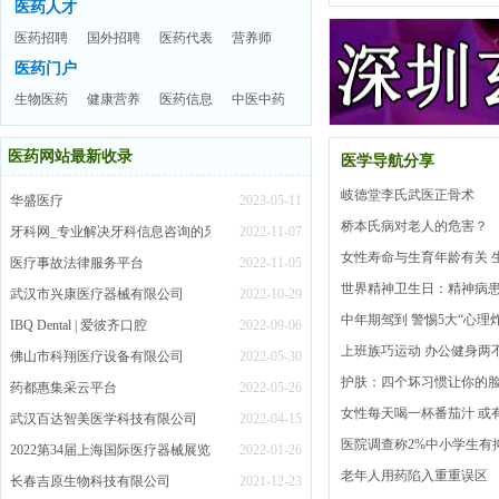
医药人才
医药招聘
国外招聘
医药代表
营养师
医药门户
生物医药
健康营养
医药信息
中医中药
医药网站最新收录
医学导航分享
岐德堂李氏武医正骨术
华盛医疗
2023-05-11
桥本氏病对老人的危害？
牙科网_专业解决牙科信息咨询的牙科网站
2022-11-07
女性寿命与生育年龄有关 
医疗事故法律服务平台
2022-11-05
世界精神卫生日：精神病
武汉市兴康医疗器械有限公司
2022-10-29
中年期驾到 警惕5大“心理
IBQ Dental | 爱彼齐口腔
2022-09-06
上班族巧运动 办公健身两
佛山市科翔医疗设备有限公司
2022-05-30
护肤：四个坏习惯让你的
药都惠集采云平台
2022-05-26
女性每天喝一杯番茄汁 或
武汉百达智美医学科技有限公司
2022-04-15
医院调查称2%中小学生有
2022第34届上海国际医疗器械展览会
2022-01-26
老年人用药陷入重重误区
长春吉原生物科技有限公司
2021-12-23