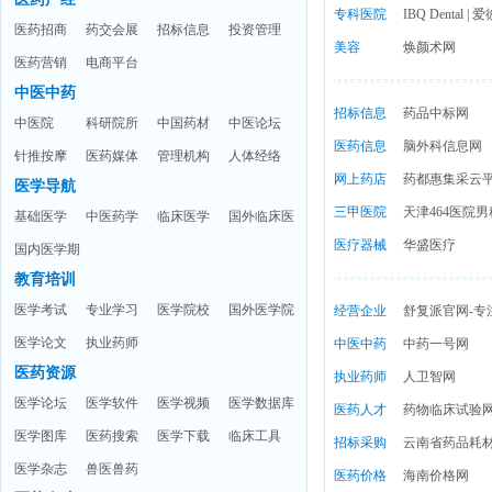
械
专科医院
IBQ Dental 
医药招商
药交会展
招标信息
投资管理
美容
焕颜术网
医药营销
电商平台
中医中药
招标信息
药品中标网
中医院
科研院所
中国药材
中医论坛
医药信息
脑外科信息网
针推按摩
医药媒体
管理机构
人体经络
网上药店
药都惠集采云
医学导航
三甲医院
天津464医院男
基础医学
中医药学
临床医学
国外临床医
医疗器械
华盛医疗
国内医学期
学
教育培训
刊
医学考试
专业学习
医学院校
国外医学院
经营企业
舒复派官网-专
医学论文
执业药师
校
中医中药
中药一号网
医药资源
执业药师
人卫智网
医学论坛
医学软件
医学视频
医学数据库
医药人才
药物临床试验
医学图库
医药搜索
医学下载
临床工具
招标采购
云南省药品耗
医学杂志
兽医兽药
医药价格
海南价格网