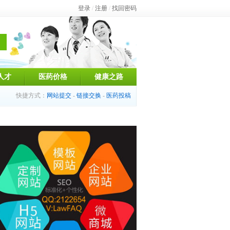
登录
/
注册
/
找回密码
人才
医药价格
健康之路
快捷方式：
网站提交
-
链接交换
-
医药投稿