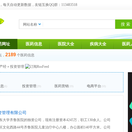
天自动更新数据，友链互换QQ群：113483518
网站名称
药网址
医药信息
医院大全
疾病大全
医药
2189
点，
个医药信息
产经
»
投资管理
信息
投资管理
医药营销
电商平台
(6)
(29)
(19)
(10)
资管理有限公司
山东大学齐鲁医院的独资公司，现有注册资本4245万，职工130余人。公司
区文化西路44号齐鲁医院儿童治疗中心八楼，办公面积140平方米。公司