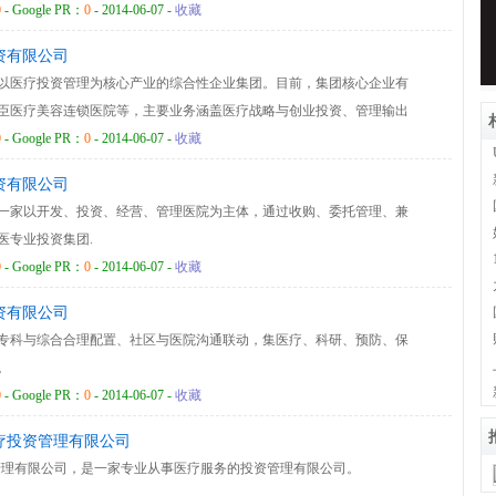
院院内，建筑面积910平方米。 公司下设三个全资子公司，其中济南爱
0
- Google PR：
0
- 2014-06-07 -
收藏
从事药品经营业务。目前公司医疗器械的经营已经涵盖普通二、三类、
资有限公司
，体外诊断试剂以及植介入类等主要产品。
以医疗投资管理为核心产业的综合性企业集团。目前，集团核心企业有
臣医疗美容连锁医院等，主要业务涵盖医疗战略与创业投资、管理输出
整合营销、文化教育等诸多领域，业务分布于北京、上海、重庆、石家
0
- Google PR：
0
- 2014-06-07 -
收藏
市。形成了融医疗服务、科研开发、咨询策划、物流配送为一体的综合
资有限公司
一家以开发、投资、经营、管理医院为主体，通过收购、委托管理、兼
医专业投资集团.
0
- Google PR：
0
- 2014-06-07 -
收藏
资有限公司
专科与综合合理配置、社区与医院沟通联动，集医疗、科研、预防、保
。
0
- Google PR：
0
- 2014-06-07 -
收藏
疗投资管理有限公司
管理有限公司，是一家专业从事医疗服务的投资管理有限公司。