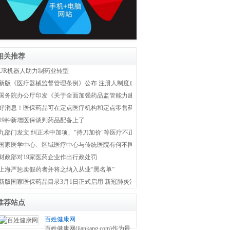
相关推荐
UR机器人助力制药业转型
新版《医疗器械监督管理条例》公布 注册人制度成为新监管体系主线
国务院办公厅印发《关于全面加强药品监管能力建设的实施意见》
好消息！医保药品可在定点医疗机构和定点零售药店双通道购买
19种新增医保谈判药品配备上了
九部门发文:纠正术中加项、"持刀加价"等医疗不正之风
国家医学中心、区域医疗中心与传统医院有何不同？国家卫健委权威解答！
财政部对19家医药企业作出行政处罚
上海严惩卖假药者并将之纳入从业“黑名单”
新版国家医保药品目录3月1日正式启用 新冠肺炎治疗药品全部纳入医保
推荐站点
百姓健康网
百姓健康网(jiankang.com)作为最