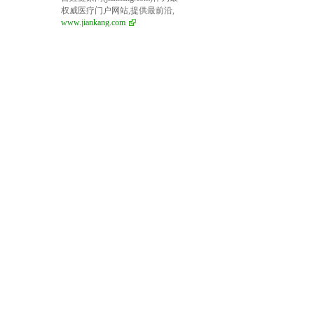
权威医疗门户网站,提供最前沿,
www.jiankang.com
最完善的医疗资讯,依靠权威医
院专家,院士合作,提供医院专家
预约挂号,就诊信息,医患问答平
台,提供最权威健康服务,关注百
姓健康