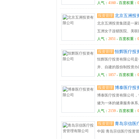
医疗器械仓库位于齐鲁医
人气：
4160
- 百度权重：
新卓尔医药有限公司主要
投资管理
北京五洲投
一次性使用无菌医疗器械
北京五洲投资集团是一家
五洲女子连锁医院、美联
与人才培训、品牌传播与
人气：
2051
- 百度权重：
庄、呼和浩特、青岛等城
投资管理
恒辉医疗投
产业集团。
恒辉医疗投资有限公司是
并、自建的股份制投资办
人气：
1857
- 百度权重：
投资管理
博泰医疗投
博泰医疗投资有限公司，
健为一体的健康服务体系
人气：
2159
- 百度权重：
投资管理
青岛宗信医
中国·青岛宗信医疗投资