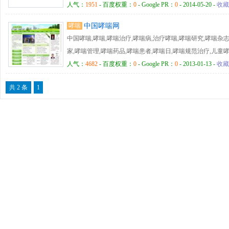
疾病用药,呼吸科疾病诊断等方面，包括的疾病有感冒,流感,鼻
人气：
1951
- 百度权重：
0
- Google PR：
0
- 2014-05-20 -
收藏
哮喘,慢阻肺,肺结核,肺癌等病。
哮喘
中国哮喘网
中国哮喘,哮喘,哮喘治疗,哮喘病,治疗哮喘,哮喘研究,哮喘杂志
家,哮喘管理,哮喘药品,哮喘患者,哮喘日,哮喘规范治疗,儿童哮
治哮喘，规范治疗，中西医结合治疗哮喘，康益德医院，王
人气：
4682
- 百度权重：
0
- Google PR：
0
- 2013-01-13 -
收藏
共 2 条
1