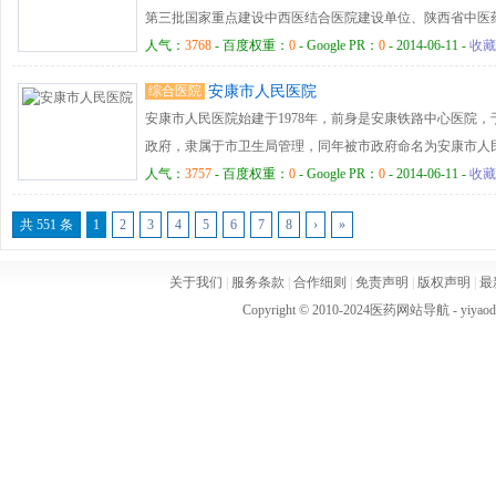
持“科技兴院、人才强院、质量立院、文化塑院”的发展战略
第三批国家重点建设中西医结合医院建设单位、陕西省中医药
展”的医院理念，努力把鹤山市人民医院办成一个“政府放心
张，行政职能部门、医疗、医技科室60余个，从业人员1012
人气：
3768
- 百度权重：
0
- Google PR：
0
- 2014-06-11 -
收藏
院。
称154人，硕博士110人，年门诊量43万余人次，住院患者2.
综合医院
安康市人民医院
1.5T核磁共振仪、飞利浦FB20平板血管造影机、体外循环
安康市人民医院始建于1978年，前身是安康铁路中心医院，于
设施设备等大型医疗设备180余台/件。 我院现有心脑血
政府，隶属于市卫生局管理，同年被市政府命名为安康市人民医
液病科4个省级重点专科建设项目，中医康复学1个省级中医
（26.8亩），原有建筑面积19194平方米，现有45959平
人气：
3757
- 百度权重：
0
- Google PR：
0
- 2014-06-11 -
收藏
家级重点专科建设项目，重症医学科、预防保健科2个国家
位700张；在职职工668人，其中卫生技术人员583人（中、
外科、眼科、腔镜微创外科、新生儿科、儿科及心理行为矫
共 551 条
1
2
3
4
5
6
7
8
›
»
技、行政后勤科室47个。医院大型基础设备齐全。是西安铁
医疗定点医院；全市农合定点医院；安康职业技术学院教学
关于我们
|
服务条款
|
合作细则
|
免责声明
|
版权声明
|
最
省人民医院、陕西省肿瘤医院协作医院；安康市肿瘤放射治
Copyright © 2010-2024
医药网站导航
- yiya
康、襄渝铁路沿线职工和家属提供医疗卫生服务。