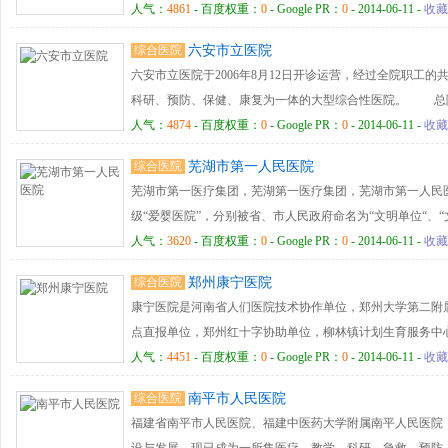
（市、县）城镇职工（居民）基本医疗（工伤、生育）保险
人气：
4861
- 百度权重：
0
- Google PR：
0
- 2014-06-11 -
收藏
村合作医疗定点医院。临床科室14个，医技科室6个，建立
综合医院
六安市立医院
共振室、CT室）、血液透析中心、重症监护中心、远程医
六安市立医院于2006年8月12日开诊运营，经过全院职工
水疗中心、“一站式”体检中心。
科研、预防、保健、康复为一体的大型综合性医院。 总院占
有十三层综合性住院楼，门急诊楼，教学专家楼，融办公、
人气：
4874
- 百度权重：
0
- Google PR：
0
- 2014-06-11 -
收藏
楼，总建筑面积40264㎡。目前新建的内科十一层大楼现
综合医院
芜湖市第一人民医院
市立医院2008年被安徽省卫生厅评定为“二级甲等医院”，受聘
芜湖市第一医疗集团，芜湖第一医疗集团，芜湖市第一人民
成为安徽省立医院网络集团会员，安徽省卫生厅批准的安医
级“爱婴医院”，分别被省、市人民政府命名为“文明单位“、“
医院、安徽医科大学技术支持和业务合作机构。2011年与
位”，芜湖市首批诚信医院之一。有多项新的诊疗项目获省
人气：
3620
- 百度权重：
0
- Google PR：
0
- 2014-06-11 -
收藏
份有限公司、徽商银行等10家大型企业共同荣获安徽省“十
全市唯一的“惠民医院”。
院荣获“2011全国医改示范医院”；与安徽省立医院联合打造
综合医院
郑州康宁医院
院联合创建“安医大二附院口腔疾病六安诊疗中心”；巨资新
康宁医院是河南省人们医院技术协作单位，郑州大学第二附
力求经过两至三年的拼搏，成功创建“三级甲等医院”。
点直报单位，郑州红十字协助单位，柳林镇计划生育服务中
我们竭诚为广大患者服务，为您的健康保驾护航。
人气：
4451
- 百度权重：
0
- Google PR：
0
- 2014-06-11 -
收藏
综合医院
南平市人民医院
福建省南平市人民医院、福建中医药大学附属南平人民医院，