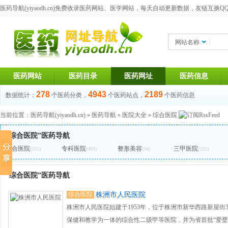
医药导航(yiyaodh.cn)
免费收录医药网站、医学网站，每天自动更新数据，友链互换QQ群：1
网站名称
医药网站
医药目录
医药网址
医药信息
278
4943
2189
数据统计：
个医药分类，
个医药站点，
个医药信息
当前位置：
医药导航(yiyaodh.cn)
»
医药导航
»
医院大全
»
综合医院
“综合医院”医药导航
综合医院
专科医院
整形美容
三甲医院
(551)
(469)
(34)
(225)
“综合医院”医药导航
综合医院
株洲市人民医院
株洲市人民医院始建于1953年，位于株洲市新华西路新屋街
保健和教学为一体的综合性二级甲等医院，并为省首批“爱婴医