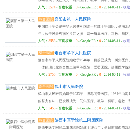
设与发展，现已成为一所集医疗、教学、科研、急救、预防
结合、科室齐全、设备先进、服务质量优良，特色浓郁的现
人气：
3574
- 百度权重：
0
- Google PR：
0
- 2014-06-11 -
收藏
医院现有床位编制500张，实际开放500张，职工630余人
综合医院
襄阳市第一人民医院
福建省新药临床药理研究基地、福建省道路交通事故伤员施救
中国红十字会是中华人民共和国统一的红十字组织，是湖北省
医疗保险、城镇居民医疗保险、新型农村合作医疗保险“定点
年，位于风景秀丽的汉江之滨，是一所集医疗、科教、预防
1995年被国家中医药管理局批准为“全国示范中医院”和“二级
甲等医院，湖北医药学院附属襄阳医院，国际爱婴医院，国
人气：
3558
- 百度权重：
0
- Google PR：
0
- 2014-06-11 -
收藏
等中医医院”,2012年通过国家中医药管理局“三级甲等中医医
十字医院，襄阳市微创诊疗中心，湖北省全科医生培养基地
非直属附属医院。福建省中医药剂改中心、福建省中医药学
综合医院
烟台市牟平人民医院
学院临床学院及研究生培养基地,307医院军民共建医疗技术
南平市心理卫生协会、南平市医学会检验分会、南平市医学
烟台市牟平人民医院始建于1946年，目前已成为一所集医
红十字会1904年成立。建会以后从事救助难民、救护伤兵和
量控制中心、中国高血压联盟南平市协作中心均设在该院。
一体的现代化综合性二级甲等医院、爱婴医院、滨州医学院
灾害侵袭的民众的痛苦积极工作，并参加国际人道主义救援
人气：
2755
- 百度权重：
0
- Google PR：
0
- 2014-06-11 -
收藏
综合医院
鹤山市人民医院
鹤山市人民医院始建于1933年，旧称同善医院。1984年由
的努力奋斗，已发展成为一间集医疗、教学、科研、急救、
一体的二级甲等综合性医院，初步形成以临床为中心，社区
人气：
3455
- 百度权重：
0
- Google PR：
0
- 2014-06-11 -
收藏
体医疗格局。分设康复中心一个，社区卫生服务中心一个。是鹤
综合医院
陕西中医学院第二附属医院
院”、“省高等医学院校教学医院”。 展望未来，任重道远。
陕西中医学院第二附属医院始建于1973年，是目前陕西省