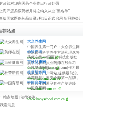
财政部对19家医药企业作出行政处罚
上海严惩卖假药者并将之纳入从业“黑名单”
新版国家医保药品目录3月1日正式启用 新冠肺炎治疗药品全部纳入医保
推荐站点
大众养生网
中国养生第一门户：大众养生网
药师在线
秉承传播科学养生方法和理念将
药师在线-中国医药科技出版社
www.cndzys.com
养生贯穿于日常生活，真正做到
百姓健康网
旗下的权威执业药师在线学习
让养生大众化，全民化
百姓健康网(jiankang.com)作为最
www.cmstpx.com
网，依托于国家食品药品监督管
杜蕾斯官网
权威医疗门户网站,提供最前沿,
理总局和中国医药科技出版社的
杜蕾斯是世界安全套第一品牌，
www.jiankang.com
最完善的医疗资讯,依靠权威医
资源，为用户提供更独家的资源
中国育婴网
有近80年的避孕套生产制造经
院专家,院士合作,提供医院专家
服务，更深刻的政策解读，更权
中国育婴网
www.durex.com.cn
验，避孕套采用高质量的天然橡
预约挂号,就诊信息,医患问答平
威的专家讲解，更流畅的用户体
胶制成，能有效避孕及防止性疾
台,提供最权威健康服务,关注百
验，让您的药师考试之旅变得轻
馈
|
站点地图
|
法律咨询
www.babyschool.com.cn
病传播，并增加性爱的愉悦感，
姓健康
松、愉快、有效率！
助你尽情尽兴。