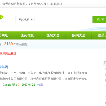
天自动更新数据，友链互换QQ群：113483518
网站名称
药网址
医药信息
医院大全
疾病大全
医药
2189
点，
个医药信息
泰康药业集团
业集团
品研发、生产、营销、服务为一体的现代股份制企业，旗下有浙江泰康
泰康药业集团有限公司、杭州利百乐医药有限公司，拥有固定资产6000
.3万平方米，员工总数500余名，其中高、中级技术职称以上48名，教
0
- Google PR：
0
- 2013-04-22 -
收藏
04名。人才优势、技术优势形成了企业核心竞争优势。