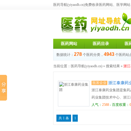
医药导航(yiyaodh.cn)
免费收录医药网站、医学网站，每
医药网站
医药目录
医
278
4943
数据统计：
个医药分类，
个医药站
当前位置：
医药导航(yiyaodh.cn)
» 搜索结果 »
浙江
批发企业
浙江泰康药
浙江泰康药业集团是集药
药业集团技术中心、浙江
万元，厂房占地面积共计6
人气：
2588
- 百度权重：
授3名、专业技术人员2
共 1 条
1