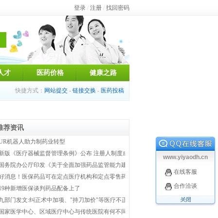
登录
/
注册
/
找回密码
人才
医药价格
健康之路
快捷方式：
网站提交
-
链接交换
-
医药投稿
推荐资讯
UR机器人助力制药业转型
新版《医疗器械监督管理条例》公布 注册人制度成为新监管体系主线
www.yiyaodh.cn
国务院办公厅印发《关于全面加强药品监管能力建设的实施意见》
在线客服
好消息！医保药品可在定点医疗机构和定点零售药店双通道购买
合作洽谈
19种新增医保谈判药品配备上了
九部门发文:纠正术中加项、"持刀加价"等医疗不正之风
国家医学中心、区域医疗中心与传统医院有何不同？国家卫健委权威解答！