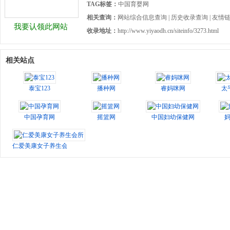
TAG标签：
中国育婴网
相关查询：
网站综合信息查询
|
历史收录查询
|
友情
我要认领此网站
收录地址：
http://www.yiyaodh.cn/siteinfo/3273.html
相关站点
泰宝123
播种网
睿妈咪网
太
中国孕育网
摇篮网
中国妇幼保健网
仁爱美康女子养生会所