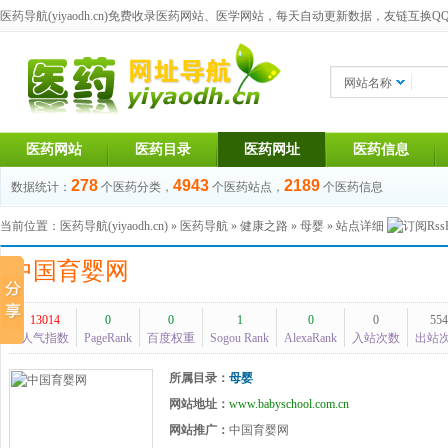
医药导航(yiyaodh.cn)
免费收录医药网站、医学网站，每天自动更新数据，友链互换QQ群：1
网站名称
医药网站
医药目录
医药网址
医药信息
278
4943
2189
数据统计：
个医药分类，
个医药站点，
个医药信息
当前位置：
医药导航(yiyaodh.cn)
»
医药导航
»
健康之路
»
母婴
» 站点详细
中国育婴网
13014
0
0
1
0
0
554
人气指数
PageRank
百度权重
Sogou Rank
AlexaRank
入站次数
出站
所属目录：
母婴
网站地址：
www.babyschool.com.cn
网站推广：
中国育婴网