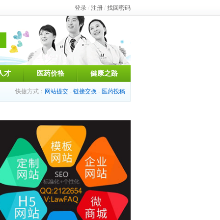
登录
/
注册
/
找回密码
人才
医药价格
健康之路
快捷方式：
网站提交
-
链接交换
-
医药投稿