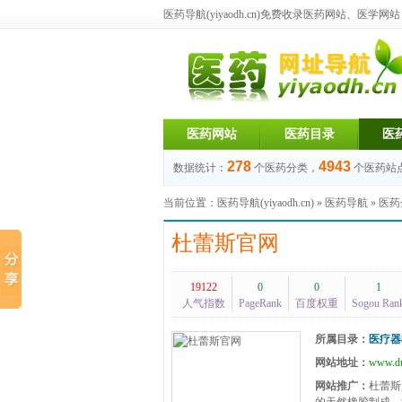
医药导航(yiyaodh.cn)
免费收录医药网站、医学网站，每
医药网站
医药目录
医
278
4943
数据统计：
个医药分类，
个医药站
当前位置：
医药导航(yiyaodh.cn)
»
医药导航
»
医药
杜蕾斯官网
19122
0
0
1
人气指数
PageRank
百度权重
Sogou Ran
所属目录：
医疗器
网站地址：
www.du
网站推广：
杜蕾斯