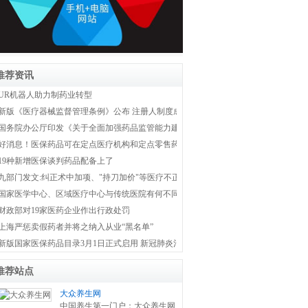
推荐资讯
UR机器人助力制药业转型
新版《医疗器械监督管理条例》公布 注册人制度成为新监管体系主线
国务院办公厅印发《关于全面加强药品监管能力建设的实施意见》
好消息！医保药品可在定点医疗机构和定点零售药店双通道购买
19种新增医保谈判药品配备上了
九部门发文:纠正术中加项、"持刀加价"等医疗不正之风
国家医学中心、区域医疗中心与传统医院有何不同？国家卫健委权威解答！
财政部对19家医药企业作出行政处罚
上海严惩卖假药者并将之纳入从业“黑名单”
新版国家医保药品目录3月1日正式启用 新冠肺炎治疗药品全部纳入医保
推荐站点
大众养生网
中国养生第一门户：大众养生网