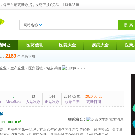
天自动更新数据，友链互换QQ群：113483518
网站名称
药网址
医药信息
医院大全
疾病大全
医药
2189
点，
个医药信息
企业
»
生产企业
»
医疗器械
» 站点详细
0
13
544
2014-05-01
2026-08-05
k
AlexaRank
入站次数
出站次数
收录日期
更新日期
械
联系站长：
rex.com.cn
是世界安全套第一品牌，有近80年的避孕套生产制造经验，避孕套采用高质量