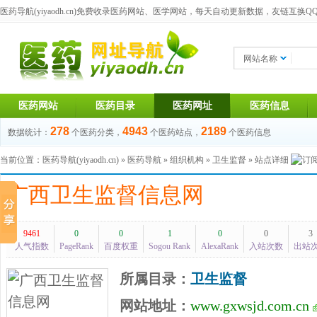
医药导航(yiyaodh.cn)
免费收录医药网站、医学网站，每天自动更新数据，友链互换QQ群：1
网站名称
医药网站
医药目录
医药网址
医药信息
278
4943
2189
数据统计：
个医药分类，
个医药站点，
个医药信息
当前位置：
医药导航(yiyaodh.cn)
»
医药导航
»
组织机构
»
卫生监督
» 站点详细
广西卫生监督信息网
9461
0
0
1
0
0
3
人气指数
PageRank
百度权重
Sogou Rank
AlexaRank
入站次数
出站
所属目录：
卫生监督
网站地址：
www.gxwsjd.com.cn