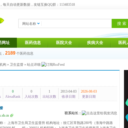
天自动更新数据，友链互换QQ群：113483518
网站名称
药网址
医药信息
医院大全
疾病大全
医药
2189
点，
个医药信息
机构
»
卫生监督
» 站点详细
0
0
1
2013-04-03
2026-08-03
k
AlexaRank
入站次数
出站次数
收录日期
更新日期
督
联系站长：
.sh.cn
称： 上海市卫生局卫生监督所 机构地址：徐汇区常熟路280号（淮海中路路