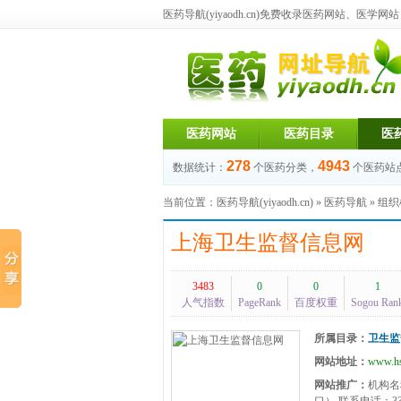
医药导航(yiyaodh.cn)
免费收录医药网站、医学网站，每
医药网站
医药目录
医
278
4943
数据统计：
个医药分类，
个医药站
当前位置：
医药导航(yiyaodh.cn)
»
医药导航
»
组织
上海卫生监督信息网
3483
0
0
1
人气指数
PageRank
百度权重
Sogou Ran
所属目录：
卫生监
网站地址：
www.hs
网站推广：
机构名