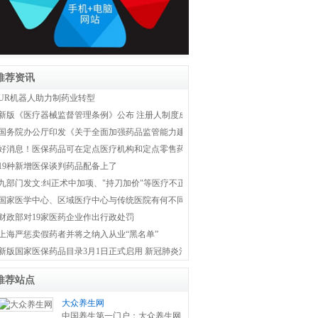
推荐资讯
UR机器人助力制药业转型
新版《医疗器械监督管理条例》公布 注册人制度成为新监管体系主线
国务院办公厅印发《关于全面加强药品监管能力建设的实施意见》
好消息！医保药品可在定点医疗机构和定点零售药店双通道购买
19种新增医保谈判药品配备上了
九部门发文:纠正术中加项、"持刀加价"等医疗不正之风
国家医学中心、区域医疗中心与传统医院有何不同？国家卫健委权威解答！
财政部对19家医药企业作出行政处罚
上海严惩卖假药者并将之纳入从业“黑名单”
新版国家医保药品目录3月1日正式启用 新冠肺炎治疗药品全部纳入医保
推荐站点
大众养生网
中国养生第一门户：大众养生网