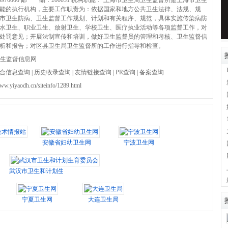
3976000 邮 编：200031 机构职能： 上海市卫生局卫生监督所是上海市卫生
能的执行机构，主要工作职责为：依据国家和地方公共卫生法律、法规、规
市卫生防病、卫生监督工作规划、计划和有关程序、规范，具体实施传染病防
水卫生、职业卫生、放射卫生、学校卫生、医疗执业活动等各项监督工作，对
处罚意见；开展法制宣传和培训，做好卫生监督员的管理和考核、卫生监督信
析和报告；对区县卫生局卫生监督所的工作进行指导和检查。
生监督信息网
合信息查询
|
历史收录查询
|
友情链接查询
|
PR查询
|
备案查询
www.yiyaodh.cn/siteinfo/1289.html
情报站
安徽省妇幼卫生网
宁波卫生网
武汉市卫生和计划生育委员会
宁夏卫生网
大连卫生局