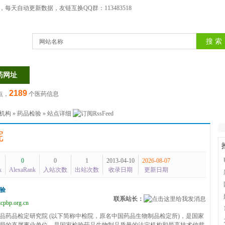
天自动更新数据，友链互换QQ群：113483518
网站名称
药网址
医药信息
医院大全
疾病大全
医药
2189
点，
个医药信息
机构
»
药品检验
» 站点详细
院
0
0
1
2013-04-10
2026-08-07
k
AlexaRank
入站次数
出站次数
收录日期
更新日期
验
联系站长：
cpbp.org.cn
品药品检定研究院 (以下简称中检院，原名中国药品生物制品检定所)，是国家