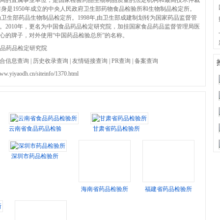
局的直属事业单位，是国家检验药品生物制品质量的法定机构和最高技术仲裁
前身是1950年成立的中央人民政府卫生部药物食品检验所和生物制品检定所。
并为卫生部药品生物制品检定所。1998年,由卫生部成建制划转为国家药品监督管
。2010年，更名为中国食品药品检定研究院，加挂国家食品药品监督管理局医
心的牌子，对外使用“中国药品检验总所”的名称。
品药品检定研究院
合信息查询
|
历史收录查询
|
友情链接查询
|
PR查询
|
备案查询
www.yiyaodh.cn/siteinfo/1370.html
云南省食品药品检验所
甘肃省药品检验所
深圳市药品检验所
海南省药品检验所
福建省药品检验所