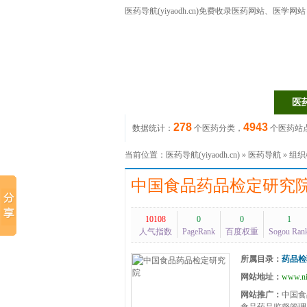
医药导航(yiyaodh.cn)
免费收录医药网站、医学网站，每
医药网站
医药目录
医
278
4943
数据统计：
个医药分类，
个医药站
当前位置：
医药导航(yiyaodh.cn)
»
医药导航
»
组织
中国食品药品检定研究
10108
0
0
1
人气指数
PageRank
百度权重
Sogou Ran
所属目录：
药品检
网站地址：
www.ni
网站推广：
中国食