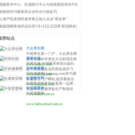
国家医学中心、区域医疗中心与传统医院有何不同？国家卫健委权威解答！
财政部对19家医药企业作出行政处罚
上海严惩卖假药者并将之纳入从业“黑名单”
新版国家医保药品目录3月1日正式启用 新冠肺炎治疗药品全部纳入医保
推荐站点
大众养生网
中国养生第一门户：大众养生网
药师在线
秉承传播科学养生方法和理念将
药师在线-中国医药科技出版社
www.cndzys.com
养生贯穿于日常生活，真正做到
百姓健康网
旗下的权威执业药师在线学习
让养生大众化，全民化
百姓健康网(jiankang.com)作为最
www.cmstpx.com
网，依托于国家食品药品监督管
杜蕾斯官网
权威医疗门户网站,提供最前沿,
理总局和中国医药科技出版社的
杜蕾斯是世界安全套第一品牌，
www.jiankang.com
最完善的医疗资讯,依靠权威医
资源，为用户提供更独家的资源
中国育婴网
有近80年的避孕套生产制造经
院专家,院士合作,提供医院专家
服务，更深刻的政策解读，更权
中国育婴网
www.durex.com.cn
验，避孕套采用高质量的天然橡
预约挂号,就诊信息,医患问答平
威的专家讲解，更流畅的用户体
胶制成，能有效避孕及防止性疾
台,提供最权威健康服务,关注百
验，让您的药师考试之旅变得轻
www.babyschool.com.cn
病传播，并增加性爱的愉悦感，
姓健康
松、愉快、有效率！
助你尽情尽兴。