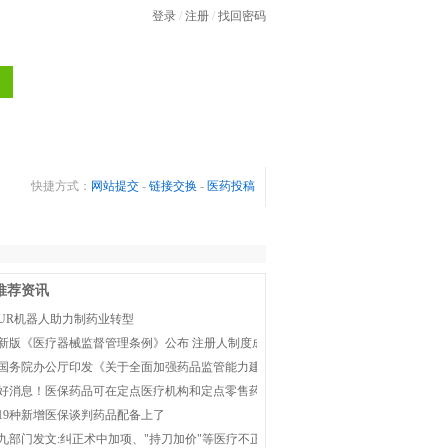
登录
/
注册
/
找回密码
人才
医药价格
健康之路
快捷方式：
网站提交
-
链接交换
-
医药投稿
推荐资讯
UR机器人助力制药业转型
新版《医疗器械监督管理条例》公布 注册人制度成为新监管体系主线
国务院办公厅印发《关于全面加强药品监管能力建设的实施意见》
好消息！医保药品可在定点医疗机构和定点零售药店双通道购买
19种新增医保谈判药品配备上了
九部门发文:纠正术中加项、"持刀加价"等医疗不正之风