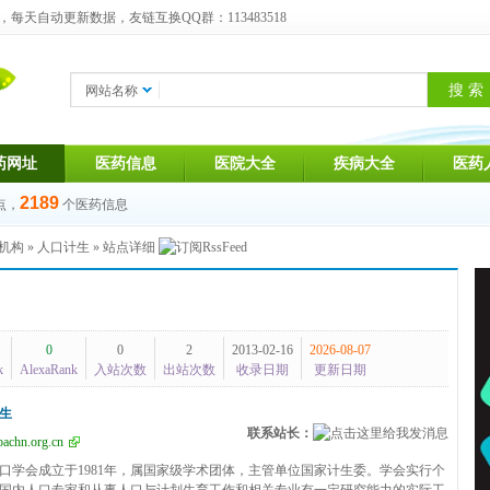
天自动更新数据，友链互换QQ群：113483518
网站名称
药网址
医药信息
医院大全
疾病大全
医药
2189
点，
个医药信息
机构
»
人口计生
» 站点详细
0
0
2
2013-02-16
2026-08-07
k
AlexaRank
入站次数
出站次数
收录日期
更新日期
生
联系站长：
achn.org.cn
口学会成立于1981年，属国家级学术团体，主管单位国家计生委。学会实行个