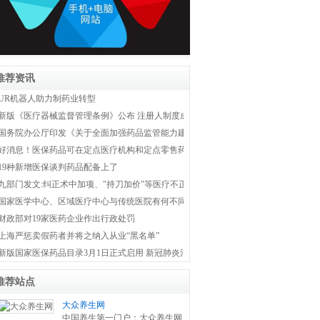
推荐资讯
UR机器人助力制药业转型
新版《医疗器械监督管理条例》公布 注册人制度成为新监管体系主线
国务院办公厅印发《关于全面加强药品监管能力建设的实施意见》
好消息！医保药品可在定点医疗机构和定点零售药店双通道购买
19种新增医保谈判药品配备上了
九部门发文:纠正术中加项、"持刀加价"等医疗不正之风
国家医学中心、区域医疗中心与传统医院有何不同？国家卫健委权威解答！
财政部对19家医药企业作出行政处罚
上海严惩卖假药者并将之纳入从业“黑名单”
新版国家医保药品目录3月1日正式启用 新冠肺炎治疗药品全部纳入医保
推荐站点
大众养生网
中国养生第一门户：大众养生网