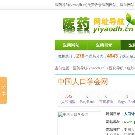
医药导航(yiyaodh.cn)
免费收录医药网站、医学网站，每
医药网站
医药目录
医
278
4943
数据统计：
个医药分类，
个医药站
当前位置：
医药导航(yiyaodh.cn)
»
医药导航
»
组织
中国人口学会网
7545
0
0
1
人气指数
PageRank
百度权重
Sogou Ran
所属目录：
人口计
网站地址：
www.cp
网站推广：
中国人