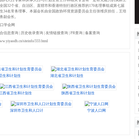
国内人口专家和从事人口与计划生育工作和相关专业有一定研究能力的实际工
全国32个省、自治区、直辖市和香港特别行政区推荐的170名理事组成第七届
生34名常务理事。本届会长由全国政协环境资源委员会主任张维庆担任，王培
务副会长。
口学会网
合信息查询
|
历史收录查询
|
友情链接查询
|
PR查询
|
备案查询
www.yiyaodh.cn/siteinfo/333.html
卫生和计划生育委员会
湖北省卫生和计划生育委员会
江西省卫生和计划生育委员会
陕西省卫生和计划生育委员会
深圳市卫生和人口计划生育委员会
宁波人口网