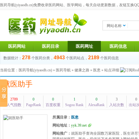
医药导航(yiyaodh.cn)
免费收录医药网站、医学网站，每天自动更新数据，友链互换QQ群：1
网站名称
医药网站
医药目录
医药网址
医药信息
278
4943
2189
数据统计：
个医药分类，
个医药站点，
个医药信息
当前位置：
医药导航(yiyaodh.cn)
»
医药导航
»
健康之路
»
医患
» 站点详细
就医助手
2709
0
0
1
0
3
0
人气指数
PageRank
百度权重
Sogou Rank
AlexaRank
入站次数
出站
所属目录：
医患
网站地址：
yyk.39.net
网站推广：
就医助手查询全国数万家医院，医生详尽