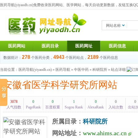
医药导航(yiyaodh.cn)
免费收录医药网站、医学网站，每天自动更新数据，友链互换QQ群：1
网站名称
医药网站
医药目录
医药网址
医药信息
278
4943
2189
数据统计：
个医药分类，
个医药站点，
个医药信息
当前位置：
医药导航(yiyaodh.cn)
»
医药导航
»
中医中药
»
科研院所
» 站点详细
安徽省医学科学研究所网站
3078
0
0
1
0
0
0
人气指数
PageRank
百度权重
Sogou Rank
AlexaRank
入站次数
出站
所属目录：
科研院所
网站地址：
www.ahims.ac.cn