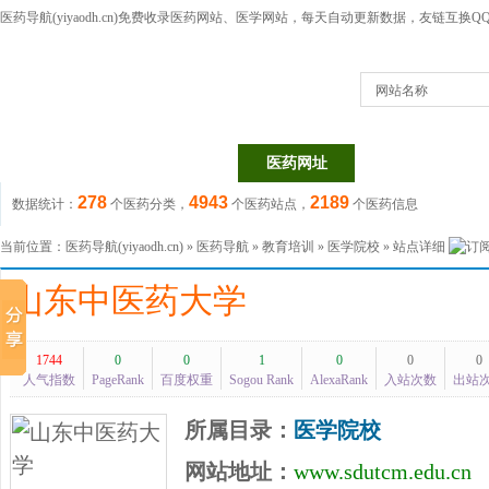
医药导航(yiyaodh.cn)
免费收录医药网站、医学网站，每天自动更新数据，友链互换QQ群：1
网站名称
医药网站
医药目录
医药网址
医药信息
278
4943
2189
数据统计：
个医药分类，
个医药站点，
个医药信息
当前位置：
医药导航(yiyaodh.cn)
»
医药导航
»
教育培训
»
医学院校
» 站点详细
山东中医药大学
1744
0
0
1
0
0
0
人气指数
PageRank
百度权重
Sogou Rank
AlexaRank
入站次数
出站
所属目录：
医学院校
网站地址：
www.sdutcm.edu.cn