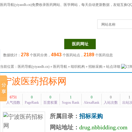
医药导航(yiyaodh.cn)
免费收录医药网站、医学网站，每天自动更新数据，友链互换QQ群：1
网站名称
医药网站
医药目录
医药网址
医药信息
278
4943
2189
数据统计：
个医药分类，
个医药站点，
个医药信息
当前位置：
医药导航(yiyaodh.cn)
»
医药导航
»
组织机构
»
招标采购
» 站点详细
宁波医药招标网
6751
0
0
1
0
0
1
人气指数
PageRank
百度权重
Sogou Rank
AlexaRank
入站次数
出站
所属目录：
招标采购
网站地址：
drug.nbbidding.com