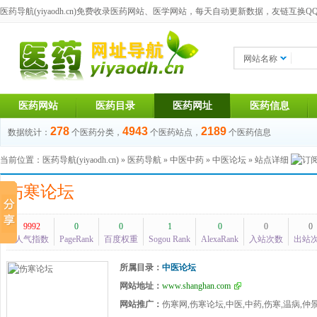
医药导航(yiyaodh.cn)
免费收录医药网站、医学网站，每天自动更新数据，友链互换QQ群：1
网站名称
医药网站
医药目录
医药网址
医药信息
278
4943
2189
数据统计：
个医药分类，
个医药站点，
个医药信息
当前位置：
医药导航(yiyaodh.cn)
»
医药导航
»
中医中药
»
中医论坛
» 站点详细
伤寒论坛
9992
0
0
1
0
0
0
人气指数
PageRank
百度权重
Sogou Rank
AlexaRank
入站次数
出站
所属目录：
中医论坛
网站地址：
www.shanghan.com
网站推广：
伤寒网,伤寒论坛,中医,中药,伤寒,温病,