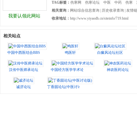
TAG标签：
伤寒网
伤寒论坛
中医
中药
伤寒
相关查询：
网站综合信息查询
|
历史收录查询
|
友情
我要认领此网站
收录地址：
http://www.yiyaodh.cn/siteinfo/719.html
相关站点
中国中西医结合BBS
鸣医轩
白癜风论坛社区
汉传中医师承论坛
中国经方医学学术论坛
神农医药论坛
诚济论坛
丁香园论坛(中医讨论版)