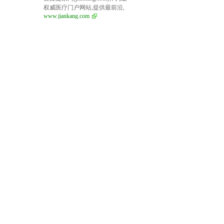
权威医疗门户网站,提供最前沿,
www.jiankang.com
最完善的医疗资讯,依靠权威医
院专家,院士合作,提供医院专家
预约挂号,就诊信息,医患问答平
台,提供最权威健康服务,关注百
姓健康