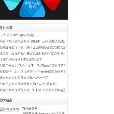
相关推荐
UR机器人助力制药业转型
新版《医疗器械监督管理条例》公布 注册人制度成为新监管体系主线
国务院办公厅印发《关于全面加强药品监管能力建设的实施意见》
好消息！医保药品可在定点医疗机构和定点零售药店双通道购买
19种新增医保谈判药品配备上了
九部门发文:纠正术中加项、"持刀加价"等医疗不正之风
国家医学中心、区域医疗中心与传统医院有何不同？国家卫健委权威解答！
财政部对19家医药企业作出行政处罚
上海严惩卖假药者并将之纳入从业“黑名单”
新版国家医保药品目录3月1日正式启用 新冠肺炎治疗药品全部纳入医保
推荐站点
百姓健康网
百姓健康网(jiankang.com)作为最