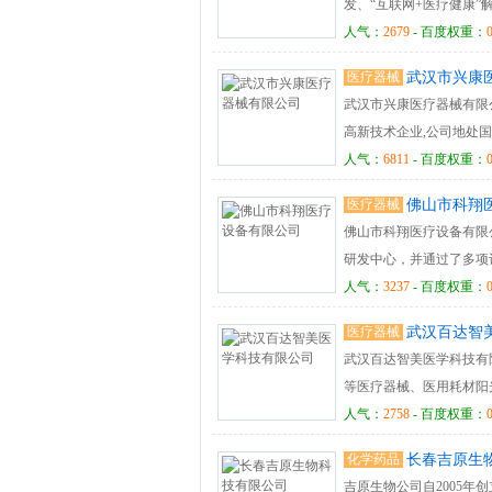
发、“互联网+医疗健康
于健康管理领域多年，公
人气：
2679
- 百度权重：
亭、核酸检测亭、便携式
医疗器械
武汉市兴康
获得多项自主知识产权，
武汉市兴康医疗器械有限公司
员工健康管理、会员健康
高新技术企业,公司地处
V500、V600、V580
谷为依托，并与国内一些
人气：
6811
- 百度权重：
医用碎石机 XK-系列
医疗器械
佛山市科翔
超声药物导入仪
佛山市科翔医疗设备有限
研发中心，并通过了多项认证的
体系认证，国际 CE 
人气：
3237
- 百度权重：
口腔连锁机构和公立医院（天
医疗器械
武汉百达智
户高端量身定制的体验，
武汉百达智美医学科技有
设“1350一生为您”阳
等医疗器械、医用耗材阳
容、皮肤管理、美容产品
人气：
2758
- 百度权重：
医疗机构皮肤科、骨科、
化学药品
长春吉原生
吉原生物公司自2005