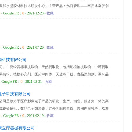
业和水凝胶材料技术研发中心。主营产品：伤口管理——医用水凝胶创
管理——医用水凝胶眼疗贴，医用眼部保护敷贴“目宁康” 压疮预防——水凝
0
- Google PR：
0
- 2021-12-23 -
收藏
” 疤痕管理——水凝胶疤痕敷料 冷敷理疗——医用水凝胶退热贴“冰宁
 皮肤健康——一次性使用无菌敷贴“Youskin”
0
- Google PR：
0
- 2021-07-20 -
收藏
物科技有限公司
司。主要经营标准提取物、天然提取物，包括动植物提取物、中药提取
果蔬粉、植物补充剂、医药中间体、天然冻干粉、食品添加剂、调味品
方面专业研发，以天然植物为原料，采用高效先进萃取技术，为健康食
- Google PR：
0
- 2021-03-21 -
收藏
精香料等行业提供优质的天然产品以及技术服务公司。 山西佳遇生物
电子科技有限公司
拓创新，技术升级，主导产品主要是从天然植物或动物中提取各种有效
公司是致力于医疗影像电子产品的研发、生产、销售、服务为一体的高
、食品、饮料、化妆品、食品补充剂、保健品行业的市场。我们关注您
窥镜摄像机，数码电子阴道镜，红外乳腺检查仪、兽用内窥镜等，欢迎
，根据您的产品配方要求，给您供应所需要的原料，与此同时也促使我
0
- Google PR：
0
- 2021-02-19 -
收藏
到满足您需求的天然原料产品及其应用方案，适应市场变化，满足市场
技有限公司始终不渝地坚持“技术领先、质量至上、专业服务”,本着“诚实
康医疗器械有限公司