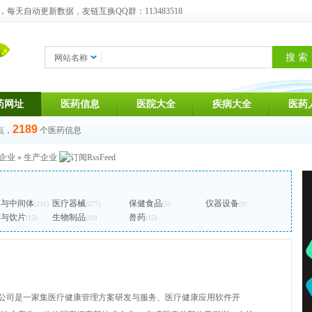
天自动更新数据，友链互换QQ群：113483518
网站名称
药网址
医药信息
医院大全
疾病大全
医药
2189
点，
个医药信息
企业
»
生产企业
药与中间体
医疗器械
保健食品
仪器设备
(251)
(277)
(5)
(9)
材与饮片
生物制品
兽药
(15)
(10)
(15)
公司是一家集医疗健康管理方案研发与服务、医疗健康应用软件开