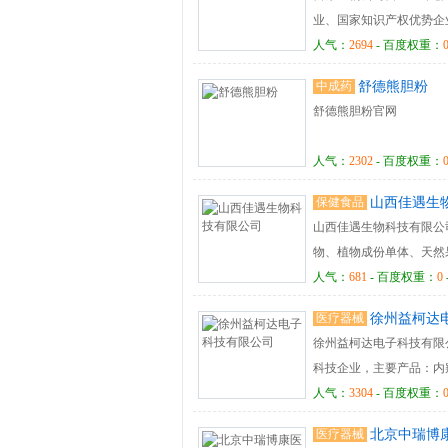
业、国家知识产权优势企
伤敷料 “冷宁康” 眼部
人气：
2694
- 百度权重：
胶防压疮功能敷料“舒肤康
中成药
舒德熊胆粉
康”和医用冷敷贴“菊之葆”
舒德熊胆粉官网
人气：
2302
- 百度权重：
保健食品
山西佳遇生
山西佳遇生物科技有限公
物、植物成份单体、天然
等多个领域。植物提取物
人气：
681
- 百度权重：
0
品、保健品、化妆品、香
医疗器械
徐州益柯达
科技有限公司寻求不断开
徐州益柯达电子科技有限
成份，从而广泛用于药品
科技企业，主要产品：内
的应用以及个性化的需求
来电咨询!
人气：
3304
- 百度权重：
们不断发展创新、从而达
需求。 山西佳遇生物科
医疗器械
北京中瑞博