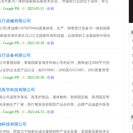
”解决方案为一体的国家级高新技术企业。 华盛医疗总部位于深圳，专注
司集研发、生产、销售为一体。产品线包括：智能健康一体机、健康
0
- Google PR：
0
- 2023-05-11 -
收藏
随访包、智能机器人等系列产品；拥有强大的软、硬件核心研发团队，
医疗器械有限公司
公司研发的健康信息工作站广泛应用于基层公共卫生服务、智慧养老、
(李远峰13476079494)是集研发、生产、销售医疗设备为一体的国家
管理、健康服务机构等多个领域！ 业务范围：智能健康管理一体机
国家级东湖开发区汉口江北国家民营科技园，以雄厚的工业基础和中国光
著名院校研究所有着密切的技术协作。 XK-系列：体外冲击波碎石机，
0
- Google PR：
0
- 2022-10-29 -
收藏
：心脑超声治疗机（经颅溶栓超声），疼痛康复治疗机（超声波治疗仪），
医疗设备有限公司
公司重视创新，掌握国家多项牙科核心专利证书，拥有超过2000平方的
企业及产品认证，如ISO9001：2000及ISO13485：2003质量管理
产品质量认证，国内产品注册认证，国际知名品牌多年合作，服务逾上百家
0
- Google PR：
0
- 2022-05-30 -
收藏
津口腔医院，拜博连锁口腔，潮州口腔医院等.........） 成就每家客
美医学科技有限公司
已评为中国口腔连锁牙科椅供应商，公立医院咨询顾问服务商，同时开
限公司是医学美容、医美护肤品、液体敷料、肋骨固定板、医用固定带
光服务通道，为用户提供全方位的服务体验。
光采购生产厂家，医疗整形美容医院产品合作商，品牌产品涵盖中医美
、精华乳液、物理防晒、医美去痘印、骨科外固定、肋骨骨折外固定等
0
- Google PR：
0
- 2022-04-15 -
收藏
胸外科、美容整形科医用耗材等
物科技有限公司
年创立伊始，即致力于辐射合成水凝胶材料产业化发展，是国家高新技术企