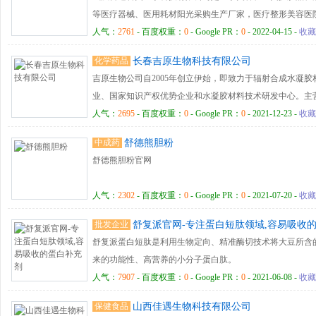
广、药品采购、批发与流通最得力的助手。公司通过带量采
等医疗器械、医用耗材阳光采购生产厂家，医疗整形美容医
者、基层医院、诊所等，为广大医药从业者、加盟药店夯实
容、皮肤管理、美容产品、精华乳液、物理防晒、医美去痘
人气：
2761
- 百度权重：
0
- Google PR：
0
- 2022-04-15 -
收藏
系。 短短几年间间，公司形成了以新药品牌建设与推广、
医疗机构皮肤科、骨科、胸外科、美容整形科医用耗材等
术应用开发、智慧药房管理系统开发与落地四大业务板块为
化学药品
长春吉原生物科技有限公司
统支撑，各地分子公司、药店、合作渠道商高效协同的医药
吉原生物公司自2005年创立伊始，即致力于辐射合成水凝
界一流药品流通企业”的战略目标坚实迈进。
业、国家知识产权优势企业和水凝胶材料技术研发中心。主
伤敷料 “冷宁康” 眼部管理——医用水凝胶眼疗贴，医用眼部
人气：
2695
- 百度权重：
0
- Google PR：
0
- 2021-12-23 -
收藏
胶防压疮功能敷料“舒肤康” 疤痕管理——水凝胶疤痕敷料 
中成药
舒德熊胆粉
康”和医用冷敷贴“菊之葆” 皮肤健康——一次性使用无菌敷贴“Yo
舒德熊胆粉官网
人气：
2302
- 百度权重：
0
- Google PR：
0
- 2021-07-20 -
收藏
批发企业
舒复派官网-专注蛋白短肽领域,容易吸收
舒复派蛋白短肽是利用生物定向、精准酶切技术将大豆所含
来的功能性、高营养的小分子蛋白肽。
人气：
7907
- 百度权重：
0
- Google PR：
0
- 2021-06-08 -
收藏
保健食品
山西佳遇生物科技有限公司