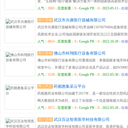
发、“互联网+医疗健康”解决方案为一体的国家级高新技术
于健康管理领域多年，公司集研发、生产、销售为一体。产
人气：
2682
- 百度权重：
0
- Google PR：
0
- 2023-05-11 -
收藏
亭、核酸检测亭、便携式随访包、智能机器人等系列产品；
医疗器械
武汉市兴康医疗器械有限公司
获得多项自主知识产权，公司研发的健康信息工作站广泛应
武汉市兴康医疗器械有限公司(李远峰13476079494)是
员工健康管理、会员健康管理、健康服务机构等多个领域！
高新技术企业,公司地处国家级东湖开发区汉口江北国家民
V500、V600、V580
谷为依托，并与国内一些著名院校研究所有着密切的技术协作
人气：
6814
- 百度权重：
0
- Google PR：
0
- 2022-10-29 -
收藏
医用碎石机 XK-系列：心脑超声治疗机（经颅溶栓超声）
医疗器械
佛山市科翔医疗设备有限公司
超声药物导入仪
佛山市科翔医疗设备有限公司重视创新，掌握国家多项牙科核
研发中心，并通过了多项认证的企业及产品认证，如ISO9001：20
体系认证，国际 CE 产品质量认证，国内产品注册认证，
人气：
3239
- 百度权重：
0
- Google PR：
0
- 2022-05-30 -
收藏
口腔连锁机构和公立医院（天津口腔医院，拜博连锁口腔，潮州口腔医
网上药店
药都惠集采云平台
户高端量身定制的体验，已评为中国口腔连锁牙科椅供应商
药都惠药业有限公司始建于2017年，是一家综合性的大型
设“1350一生为您”阳光服务通道，为用户提供全方位的服务
网大数据技术为依托，创立了全国第一个也是规模最大药品
台，以“最实惠的价格和最实在的服务打造一流药业品牌”为
人气：
3672
- 百度权重：
0
- Google PR：
0
- 2022-05-26 -
收藏
顾客满意，百分百诚实守信”的企业理念，践行“‘药都’之珍、
医疗器械
武汉百达智美医学科技有限公司
打造“快速、持续、稳健成长发展，具有一流创新性药业企业
武汉百达智美医学科技有限公司是医学美容、医美护肤品、