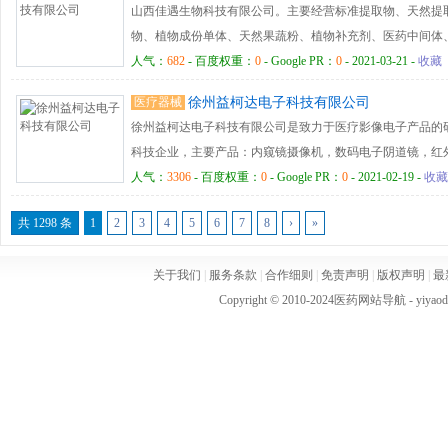
山西佳遇生物科技有限公司。主要经营标准提取物、天然提
物、植物成份单体、天然果蔬粉、植物补充剂、医药中间体
等多个领域。植物提取物方面专业研发，以天然植物为原料
人气：
682
- 百度权重：
0
- Google PR：
0
- 2021-03-21 -
收藏
品、保健品、化妆品、香精香料等行业提供优质的天然产品
医疗器械
徐州益柯达电子科技有限公司
科技有限公司寻求不断开拓创新，技术升级，主导产品主要
徐州益柯达电子科技有限公司是致力于医疗影像电子产品的
成份，从而广泛用于药品、食品、饮料、化妆品、食品补充
科技企业，主要产品：内窥镜摄像机，数码电子阴道镜，红
的应用以及个性化的需求，根据您的产品配方要求，给您供
来电咨询!
人气：
3306
- 百度权重：
0
- Google PR：
0
- 2021-02-19 -
收藏
们不断发展创新、从而达到满足您需求的天然原料产品及其
需求。 山西佳遇生物科技有限公司始终不渝地坚持“技术领先
共 1298 条
1
2
3
4
5
6
7
8
›
»
守信，互惠互利”的原则，欢迎来自各地的朋友，倾心合作，
关于我们
|
服务条款
|
合作细则
|
免责声明
|
版权声明
|
最
Copyright © 2010-2024
医药网站导航
- yiya