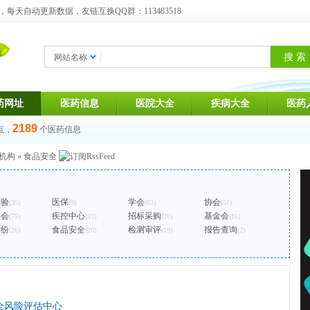
天自动更新数据，友链互换QQ群：113483518
网站名称
药网址
医药信息
医院大全
疾病大全
医药
2189
点，
个医药信息
机构
»
食品安全
检验
医保
学会
协会
(35)
(9)
(63)
(51)
字会
疾控中心
招标采购
基金会
(75)
(93)
(20)
(16)
纠纷
食品安全
检测审评
报告查询
(26)
(20)
(19)
(2)
全风险评估中心