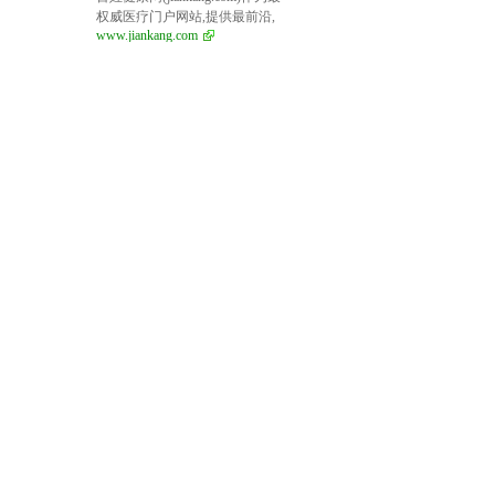
权威医疗门户网站,提供最前沿,
www.jiankang.com
最完善的医疗资讯,依靠权威医
院专家,院士合作,提供医院专家
预约挂号,就诊信息,医患问答平
台,提供最权威健康服务,关注百
姓健康