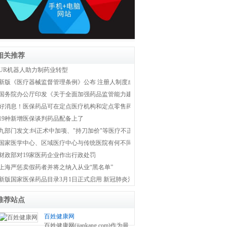
相关推荐
UR机器人助力制药业转型
新版《医疗器械监督管理条例》公布 注册人制度成为新监管体系主线
国务院办公厅印发《关于全面加强药品监管能力建设的实施意见》
好消息！医保药品可在定点医疗机构和定点零售药店双通道购买
19种新增医保谈判药品配备上了
九部门发文:纠正术中加项、"持刀加价"等医疗不正之风
国家医学中心、区域医疗中心与传统医院有何不同？国家卫健委权威解答！
财政部对19家医药企业作出行政处罚
上海严惩卖假药者并将之纳入从业“黑名单”
新版国家医保药品目录3月1日正式启用 新冠肺炎治疗药品全部纳入医保
推荐站点
百姓健康网
百姓健康网(jiankang.com)作为最