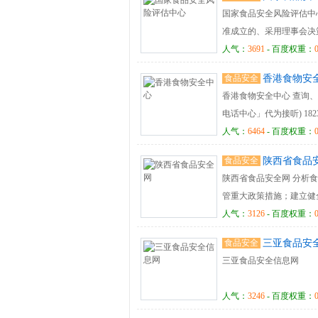
国家食品安全风险评估中
准成立的、采用理事会决
安全风险评估的国家级技
人气：
3691
- 百度权重：
准等技术支持工作。 联系地
食品安全
香港食物安
52165519
香港食物安全中心 查询、建议
电话中心」代为接听) 1823 
人气：
6464
- 百度权重：
食品安全
陕西省食品
陕西省食品安全网 分析
管重大政策措施；建立健
品安全监督管理工作进行
人气：
3126
- 百度权重：
市）域食品安全问题；统
食品安全
三亚食品安
息。
三亚食品安全信息网
人气：
3246
- 百度权重：