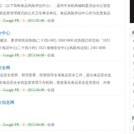
心（以下简称食品风险评估中心），是经中央机构编制委员会办公室批
策监督管理模式的公共卫生事业单位。食品风险评估中心作为负责食品
术机构，承担国家食品安全风险评估、监测、预警、交流和食品安全标
0
- Google PR：
0
- 2013-05-06 -
收藏
址：北京市朝阳区广渠路37号院2号楼 电话：52165518 传真：
全中心
、要求和投诉热线(二十四小时): 2868 0000 此热线已经交由「1823
电话中心(二十四小时): 1823 食物安全中心(风险传达组): 2381 6096
0
- Google PR：
0
- 2013-04-09 -
收藏
安全网
食品安全形势，研究部署、统筹指导全省食品安全工作，提出食品安全监
全食品安全全程监督管理工作机制，督促落实食品安全监管责任，对食
评估、考核；统筹组织食品安全预算和监督检测计划；协调跨省（区、
0
- Google PR：
0
- 2013-04-09 -
收藏
一领导、指挥食品安全突发事件应对工作，统一发布重大食品安全信
全信息网
0
- Google PR：
0
- 2013-04-09 -
收藏