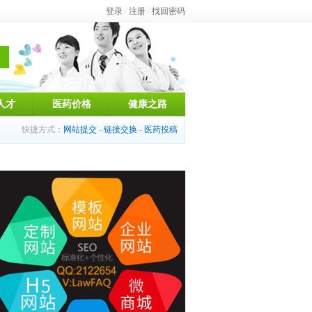
登录
/
注册
/
找回密码
人才
医药价格
健康之路
快捷方式：
网站提交
-
链接交换
-
医药投稿