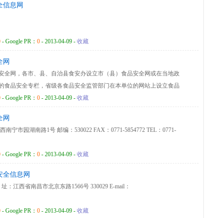
全信息网
0
- Google PR：
0
- 2013-04-09 -
收藏
全网
安全网，各市、县、自治县食安办设立市（县）食品安全网或在当地政
的食品安全专栏，省级各食品安全监管部门在本单位的网站上设立食品
与各地和各省级监管部门的食品安全网或专栏链接;各地食安办的食品安
0
- Google PR：
0
- 2013-04-09 -
收藏
品安全监管部门的公开信息；省级各食品安全监管部门的食品安全专栏
全网
。海口市四个区食安办参照市、县、自治县食安办的要求开展工作。
园湖南路1号 邮编：530022 FAX：0771-5854772 TEL：0771-
0
- Google PR：
0
- 2013-04-09 -
收藏
安全信息网
江西省南昌市北京东路1566号 330029 E-mail：
0
- Google PR：
0
- 2013-04-09 -
收藏