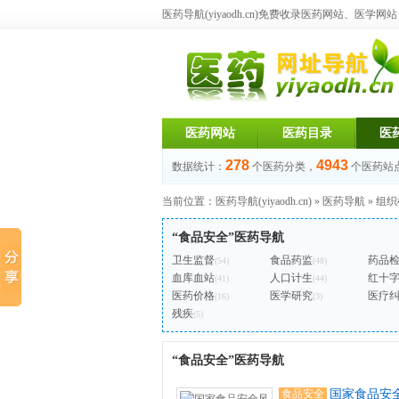
医药导航(yiyaodh.cn)
免费收录医药网站、医学网站，每
医药网站
医药目录
医
278
4943
数据统计：
个医药分类，
个医药站
当前位置：
医药导航(yiyaodh.cn)
»
医药导航
»
组织
“食品安全”医药导航
卫生监督
食品药监
药品
(54)
(48)
血库血站
人口计生
红十
(41)
(44)
医药价格
医学研究
医疗
(16)
(3)
残疾
(5)
“食品安全”医药导航
食品安全
国家食品安