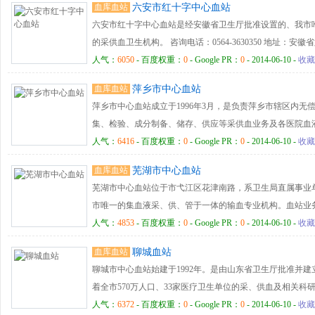
血库血站
六安市红十字中心血站
六安市红十字中心血站是经安徽省卫生厅批准设置的、我市
的采供血卫生机构。 咨询电话：0564-3630350 地址：
人气：
6050
- 百度权重：
0
- Google PR：
0
- 2014-06-10 -
收藏
血库血站
萍乡市中心血站
萍乡市中心血站成立于1996年3月，是负责萍乡市辖区内无
集、检验、成分制备、储存、供应等采供血业务及各医院血
导的公益性卫生事业单位。 萍乡市中心血站座落于风景秀
人气：
6416
- 百度权重：
0
- Google PR：
0
- 2014-06-10 -
收藏
毗邻萍乡市博物馆和秋收起义广场。占地面积4.12亩，工作用
血库血站
芜湖市中心血站
人，其中：大学专科以上学历39人，专业技术人员50人，占
芜湖市中心血站位于市弋江区花津南路，系卫生局直属事业
称2人，中级技术职称20人。在市区设有3处爱心献血屋、2
市唯一的集血液采、供、管于一体的输血专业机构。血站业务
血车采血点，年采供血量约450万毫升。内设献血服务科、
五层，为2001年自筹资金兴建，2004年3月竣工搬入。根
人气：
4853
- 百度权重：
0
- Google PR：
0
- 2014-06-10 -
收藏
理科、办公室、财务科、工会等科室，以及质控实验室和检验
工85人，卫生专业技术人员70人，其中高中级职称20人，
动酶免分析系统、全自动加样系统、血细胞分离机、血细胞
血库血站
聊城血站
任务是承担着芜湖市辖区采供血、输血技术指导与研究；推
低温离心机、全自动生化分析仪、无菌接管机、内毒素分析
聊城市中心血站始建于1992年。是由山东省卫生厅批准并
时，履行政府无偿献血工作组织与实施等职能。负责向全市
箱、试剂专用冰箱、酶标仪、生化分析仪、洗板机、低温工
着全市570万人口、33家医疗卫生单位的采、供血及相关
床医疗用及各种血液成分制品，年供血量9吨，全血分离率和
小板振荡保存箱、采血车、送血车等先进仪器设备，拥有标
血800余万毫升。现有干部职工57人，其中专业技术人员占
人气：
6372
- 百度权重：
0
- Google PR：
0
- 2014-06-10 -
收藏
先进行列。 中心血站始终把无偿献血工作作为全站的一项