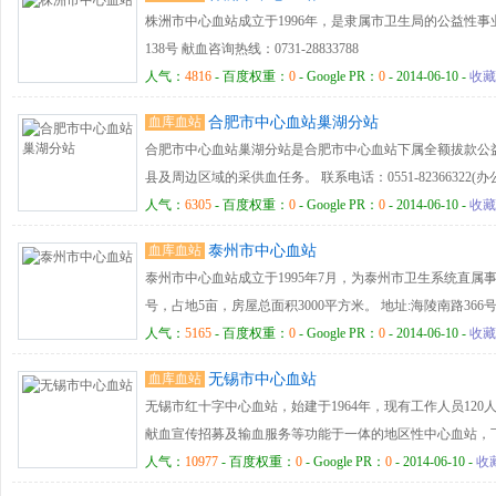
株洲市中心血站成立于1996年，是隶属市卫生局的公益性事
138号 献血咨询热线：0731-28833788
人气：
4816
- 百度权重：
0
- Google PR：
0
- 2014-06-10 -
收藏
血库血站
合肥市中心血站巢湖分站
合肥市中心血站巢湖分站是合肥市中心血站下属全额拔款公
县及周边区域的采供血任务。 联系电话：0551-82366322(办
chaohuxz@163.com chszxxz@163.com 地 址：安
人气：
6305
- 百度权重：
0
- Google PR：
0
- 2014-06-10 -
收藏
编：238000
血库血站
泰州市中心血站
泰州市中心血站成立于1995年7月，为泰州市卫生系统直属
号，占地5亩，房屋总面积3000平方米。 地址:海陵南路366号 联系电话
86850845
人气：
5165
- 百度权重：
0
- Google PR：
0
- 2014-06-10 -
收藏
血库血站
无锡市中心血站
无锡市红十字中心血站，始建于1964年，现有工作人员12
献血宣传招募及输血服务等功能于一体的地区性中心血站，下
吨，年无偿献血人数约3万人次。 地址：无锡市南长区新民路109
人气：
10977
- 百度权重：
0
- Google PR：
0
- 2014-06-10 -
收
0510-85039453 24小时服务电话：0510-85036129