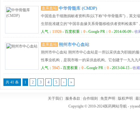
温度控制监测系统、血库语音录音系统和计算机信息管理系统。
检验科、质量控制科、血液供应科五个业务科室和办公室、
加大宣传力度，成立无偿献血志愿服务队、应急献血库，在
血库血站
中华骨髓库 (CMDP)
红细胞系列、血小板、冰冻血浆、冷沉淀等血液成分制备,
安保科六个职能科室。 聊城市中心血站围绕实现可持续发
血、改善采供血环境、提高服务质量等方面做了大量卓有成
中国造血干细胞捐献者资料库(以下称“中华骨髓库”)，英文缩写
灭活、冰冻血小板、冰冻RH阴性红细胞等四项新技术。开展
共和国献血法》和《山东省实施<献血法>办法》，时刻以
偿献血，保证了全市医疗用血需要和安全，为芜湖市输血事
生部批准建立的“中国非血缘关系骨髓移植供者资料检索库”，
过科技成果鉴定。
范》和《血站实验室质量管理规范》为检验血站各项工作的
下，中国红十字会重新启动了建设资料库的工作。同年12月
人气：
11926
- 百度权重：
0
- Google PR：
0
- 2014-06-09 -
收
率100%，成分输血率99%以上，并组建了万人“奉献爱心应急
捐献者资料库管理中心，统一管理和规范开展志愿捐献者的
库，被卫生部评为“全国无偿献血先进城市”，并获得了“市级
血库血站
朔州市中心血站
原）分型，为患者检索配型相合的捐献者及移植相关服务等
誉。本着“科学管理、规范服务、安全有效、持续改进”的质
朔州市中心血站 朔州市中心血站是一所以采供血为职能的服
范化、科学化和标准化的方向发展。
性事业机构，是我市唯一的采供血机构。它创建于一九九九年六
固定资产100万元。2001年血站根据中央关于加快中西部
人气：
5945
- 百度权重：
0
- Google PR：
0
- 2013-04-15 -
收藏
楼，并于2002年3月正式投入使用。坐落于民福东街。现有职工
共 41 条
1
2
3
4
5
›
»
22名。市中心血站以先进的设备，科学的管理，一流的服务
的医疗临床用血。
关于我们
|
服务条款
|
合作细则
|
免责声明
|
版权声明
|
最
Copyright © 2010-2024
医药网站导航
- yiya