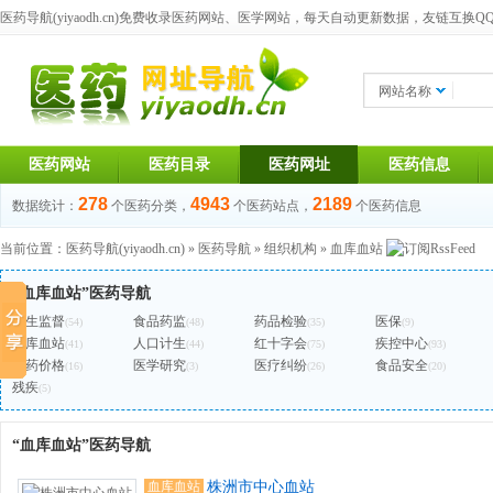
医药导航(yiyaodh.cn)
免费收录医药网站、医学网站，每天自动更新数据，友链互换QQ群：1
网站名称
医药网站
医药目录
医药网址
医药信息
278
4943
2189
数据统计：
个医药分类，
个医药站点，
个医药信息
当前位置：
医药导航(yiyaodh.cn)
»
医药导航
»
组织机构
»
血库血站
“血库血站”医药导航
卫生监督
食品药监
药品检验
医保
(54)
(48)
(35)
(9)
血库血站
人口计生
红十字会
疾控中心
(41)
(44)
(75)
(93)
医药价格
医学研究
医疗纠纷
食品安全
(16)
(3)
(26)
(20)
残疾
(5)
“血库血站”医药导航
血库血站
株洲市中心血站