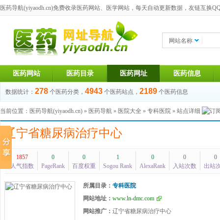
医药导航(yiyaodh.cn)
免费收录医药网站、医学网站，每天自动更新数据，友链互换QQ群：1
网站名称
医药网站
医药目录
医药网址
医药信息
278
4943
2189
数据统计：
个医药分类，
个医药站点，
个医药信息
当前位置：
医药导航(yiyaodh.cn)
»
医药导航
»
医院大全
»
专科医院
» 站点详细
辽宁省糖尿病治疗中心
1857
0
0
1
0
0
0
人气指数
PageRank
百度权重
Sogou Rank
AlexaRank
入站次数
出站
所属目录：
专科医院
网站地址：
www.ln-dmc.com
网站推广：
辽宁省糖尿病治疗中心