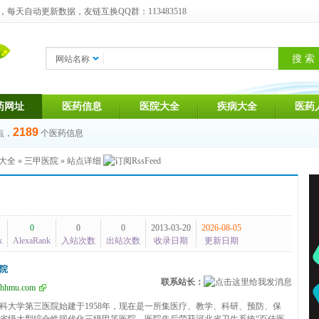
天自动更新数据，友链互换QQ群：113483518
网站名称
药网址
医药信息
医院大全
疾病大全
医药
2189
点，
个医药信息
大全
»
三甲医院
» 站点详细
0
0
0
2013-03-20
2026-08-05
k
AlexaRank
入站次数
出站次数
收录日期
更新日期
院
联系站长：
thhmu.com
科大学第三医院始建于1958年，现在是一所集医疗、教学、科研、预防、保