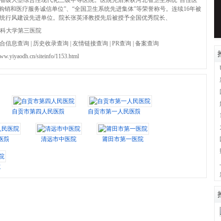
省级大型综合性现代化三级甲等医院。医院先后荣获河北省卫生系统“百佳医
药购销和医疗服务诚信单位”、“全国卫生系统先进集体”等荣誉称号。连续16年被
统行风建设先进单位。院长张英泽教授先后被授予全国优秀院长、
科大学第三医院
合信息查询
|
历史收录查询
|
友情链接查询
|
PR查询
|
备案查询
www.yiyaodh.cn/siteinfo/1153.html
自贡市第四人民医院
自贡市第一人民医院
医院
清远市中医院
莆田市第一医院
院