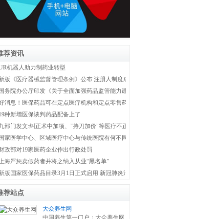
推荐资讯
UR机器人助力制药业转型
新版《医疗器械监督管理条例》公布 注册人制度成为新监管体系主线
国务院办公厅印发《关于全面加强药品监管能力建设的实施意见》
好消息！医保药品可在定点医疗机构和定点零售药店双通道购买
19种新增医保谈判药品配备上了
九部门发文:纠正术中加项、"持刀加价"等医疗不正之风
国家医学中心、区域医疗中心与传统医院有何不同？国家卫健委权威解答！
财政部对19家医药企业作出行政处罚
上海严惩卖假药者并将之纳入从业“黑名单”
新版国家医保药品目录3月1日正式启用 新冠肺炎治疗药品全部纳入医保
推荐站点
大众养生网
中国养生第一门户：大众养生网