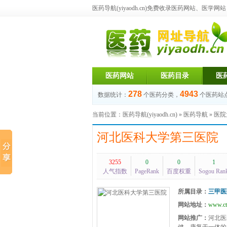
医药导航(yiyaodh.cn)
免费收录医药网站、医学网站，每
医药网站
医药目录
医
278
4943
数据统计：
个医药分类，
个医药站
当前位置：
医药导航(yiyaodh.cn)
»
医药导航
»
医院
河北医科大学第三医院
3255
0
0
1
人气指数
PageRank
百度权重
Sogou Ran
所属目录：
三甲医
网站地址：
www.c
网站推广：
河北医