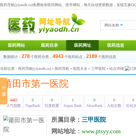
医药导航(yiyaodh.cn)
免费收录医药网站、医学网站，每天自动更新数据，友链互换QQ群：1
网站名称
医药网站
医药目录
医药网址
医药信息
278
4943
2189
数据统计：
个医药分类，
个医药站点，
个医药信息
当前位置：
医药导航(yiyaodh.cn)
»
医药导航
»
医院大全
»
三甲医院
» 站点详细
莆田市第一医院
4482
0
0
1
0
0
0
人气指数
PageRank
百度权重
Sogou Rank
AlexaRank
入站次数
出站
所属目录：
三甲医院
网站地址：
www.ptsyy.com