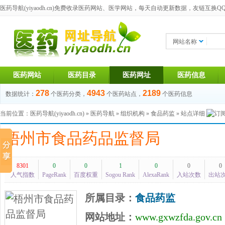
医药导航(yiyaodh.cn)
免费收录医药网站、医学网站，每天自动更新数据，友链互换QQ群：1
网站名称
医药网站
医药目录
医药网址
医药信息
278
4943
2189
数据统计：
个医药分类，
个医药站点，
个医药信息
当前位置：
医药导航(yiyaodh.cn)
»
医药导航
»
组织机构
»
食品药监
» 站点详细
梧州市食品药品监督局
8301
0
0
1
0
0
0
人气指数
PageRank
百度权重
Sogou Rank
AlexaRank
入站次数
出站
所属目录：
食品药监
网站地址：
www.gxwzfda.gov.cn