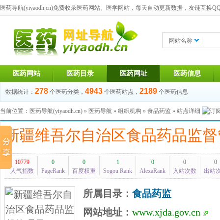
医药导航(yiyaodh.cn)
免费收录医药网站、医学网站，每天自动更新数据，友链互换QQ群：1
网站名称
医药网站
医药目录
医药网址
医药信息
278
4943
2189
数据统计：
个医药分类，
个医药站点，
个医药信息
当前位置：
医药导航(yiyaodh.cn)
»
医药导航
»
组织机构
»
食品药监
» 站点详细
新疆维吾尔自治区食品药品监督
10779
0
0
1
0
0
0
人气指数
PageRank
百度权重
Sogou Rank
AlexaRank
入站次数
出站
所属目录：
食品药监
网站地址：
www.xjda.gov.cn