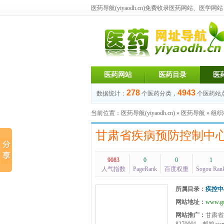
医药导航(yiyaodh.cn)
免费收录医药网站、医学网站，每
医药网站
医药目录
医
278
4943
数据统计：
个医药分类，
个医药站
当前位置：
医药导航(yiyaodh.cn)
»
医药导航
»
组织
甘肃省疾病预防控制中
9083
0
0
1
人气指数
PageRank
百度权重
Sogou Ran
所属目录：
疾控中
网站地址：
www.gs
网站推广：
甘肃省