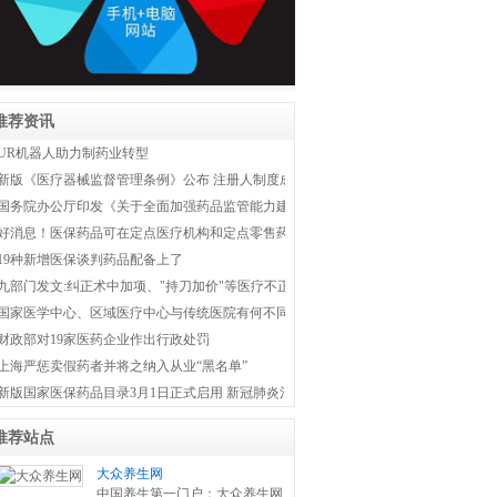
推荐资讯
UR机器人助力制药业转型
新版《医疗器械监督管理条例》公布 注册人制度成为新监管体系主线
国务院办公厅印发《关于全面加强药品监管能力建设的实施意见》
好消息！医保药品可在定点医疗机构和定点零售药店双通道购买
19种新增医保谈判药品配备上了
九部门发文:纠正术中加项、"持刀加价"等医疗不正之风
国家医学中心、区域医疗中心与传统医院有何不同？国家卫健委权威解答！
财政部对19家医药企业作出行政处罚
上海严惩卖假药者并将之纳入从业“黑名单”
新版国家医保药品目录3月1日正式启用 新冠肺炎治疗药品全部纳入医保
推荐站点
大众养生网
中国养生第一门户：大众养生网