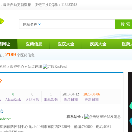
天自动更新数据，友链互换QQ群：113483518
网站名称
药网址
医药信息
医院大全
疾病大全
医药
2189
点，
个医药信息
机构
»
疾控中心
» 站点详细
心
0
0
1
2013-04-12
2026-08-06
k
AlexaRank
入站次数
出站次数
收录日期
更新日期
心
联系站长：
cdc.net
疾病预防控制中心 地址:兰州市东岗西路230号 邮编:730000 电话:0931-