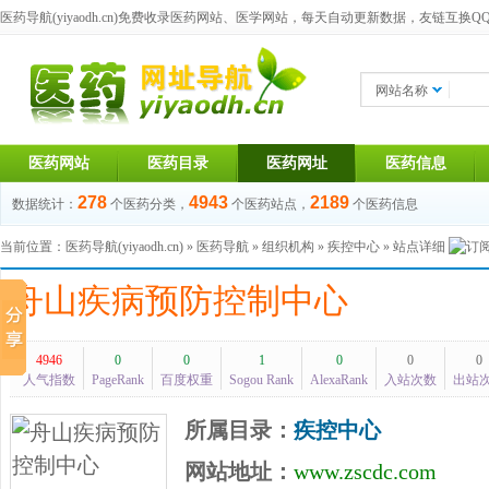
医药导航(yiyaodh.cn)
免费收录医药网站、医学网站，每天自动更新数据，友链互换QQ群：1
网站名称
医药网站
医药目录
医药网址
医药信息
278
4943
2189
数据统计：
个医药分类，
个医药站点，
个医药信息
当前位置：
医药导航(yiyaodh.cn)
»
医药导航
»
组织机构
»
疾控中心
» 站点详细
舟山疾病预防控制中心
4946
0
0
1
0
0
0
人气指数
PageRank
百度权重
Sogou Rank
AlexaRank
入站次数
出站
所属目录：
疾控中心
网站地址：
www.zscdc.com