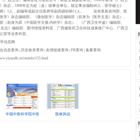
准，将《广西卫生》编辑室改为现名至今，财政全额拨款单位。1980年获准《广西卫
》杂志，1988年定为处（县）级事业单位。核定事业编制40人，医学硕士2
师）1人，副编审或副主任医师等副高级职称11人。 设有查新咨询部、医
医学》杂志编辑部、《微创医学》杂志编辑部（前身为《医学文选》杂志）、
部（前身为原《中国医学文摘.内科学》杂志）、《广西卫生年鉴》编辑部、
卫生志》编辑部、图书情报资料室、广西健医药卫生科技成果推广中心、广西卫
公室等业务科室。
学信息网
合信息查询
|
历史收录查询
|
友情链接查询
|
PR查询
|
备案查询
www.yiyaodh.cn/siteinfo/155.html
户
中国中医科学院中医药信息研究所
医林风信