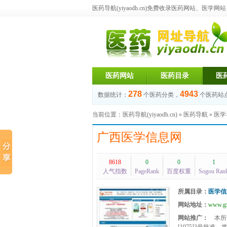
医药导航(yiyaodh.cn)
免费收录医药网站、医学网站，每
医药网站
医药目录
医
278
4943
数据统计：
个医药分类，
个医药站
当前位置：
医药导航(yiyaodh.cn)
»
医药导航
»
医学
广西医学信息网
8618
0
0
1
人气指数
PageRank
百度权重
Sogou Ran
所属目录：
医学信
网站地址：
www.gx
网站推广：
本所前