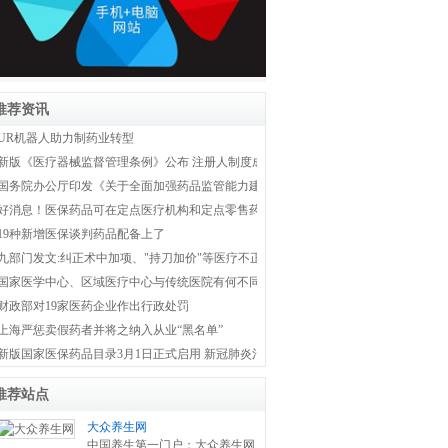
推荐资讯
UR机器人助力制药业转型
新版《医疗器械监督管理条例》公布 注册人制度成为新监管体系主线
国务院办公厅印发《关于全面加强药品监管能力建设的实施意见》
好消息！医保药品可在定点医疗机构和定点零售药店双通道购买
19种新增医保谈判药品配备上了
九部门发文:纠正术中加项、"持刀加价"等医疗不正之风
国家医学中心、区域医疗中心与传统医院有何不同？国家卫健委权威解答！
财政部对19家医药企业作出行政处罚
上海严惩卖假药者并将之纳入从业“黑名单”
新版国家医保药品目录3月1日正式启用 新冠肺炎治疗药品全部纳入医保
推荐站点
大众养生网
中国养生第一门户：大众养生网