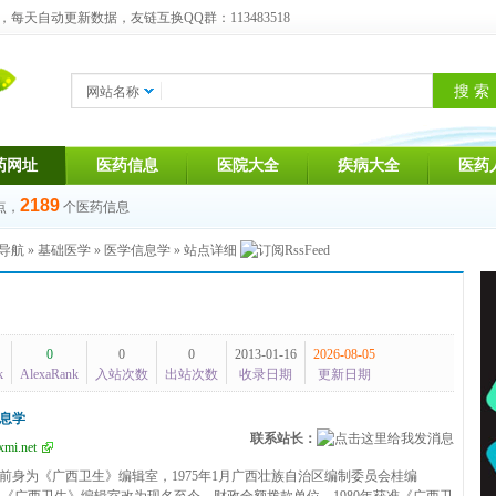
天自动更新数据，友链互换QQ群：113483518
网站名称
药网址
医药信息
医院大全
疾病大全
医药
2189
点，
个医药信息
导航
»
基础医学
»
医学信息学
» 站点详细
0
0
0
2013-01-16
2026-08-05
k
AlexaRank
入站次数
出站次数
收录日期
更新日期
息学
联系站长：
mi.net
身为《广西卫生》编辑室，1975年1月广西壮族自治区编制委员会桂编