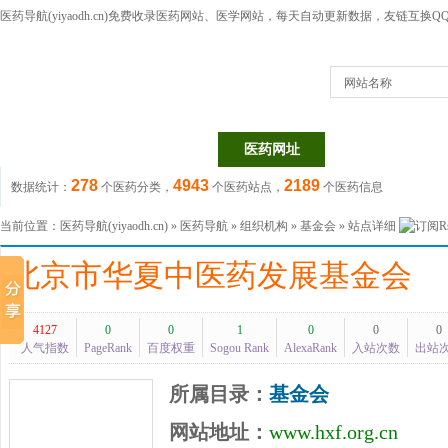
医药导航(yiyaodh.cn)
免费收录医药网站、医学网站，每天自动更新数据，友链互换QQ群：1
网站名称
医药网站
医药目录
医药网址
医药信息
278
4943
2189
数据统计：
个医药分类，
个医药站点，
个医药信息
当前位置：
医药导航(yiyaodh.cn)
»
医药导航
»
组织机构
»
基金会
» 站点详细
北京市华夏中医药发展基金会
4127
0
0
1
0
0
0
人气指数
PageRank
百度权重
Sogou Rank
AlexaRank
入站次数
出站
所属目录：
基金会
网站地址：
www.hxf.org.cn