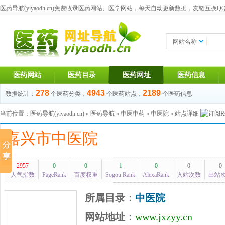
医药导航(yiyaodh.cn)
免费收录医药网站、医学网站，每天自动更新数据，友链互换QQ群：1
网站名称
医药网站
医药目录
医药网址
医药信息
278
4943
2189
数据统计：
个医药分类，
个医药站点，
个医药信息
当前位置：
医药导航(yiyaodh.cn)
»
医药导航
»
中医中药
»
中医院
» 站点详细
嘉兴市中医院
2957
0
0
1
0
0
0
人气指数
PageRank
百度权重
Sogou Rank
AlexaRank
入站次数
出站
所属目录：
中医院
网站地址：
www.jxzyy.cn