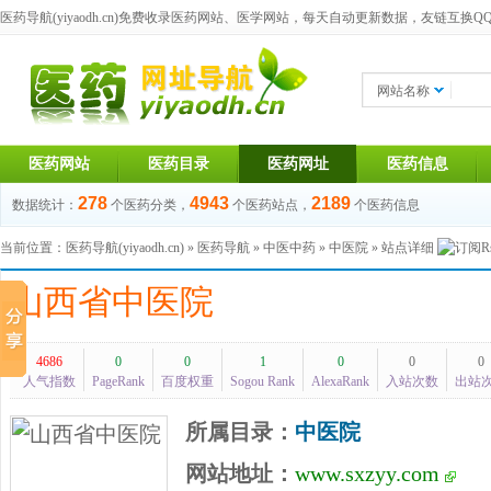
医药导航(yiyaodh.cn)
免费收录医药网站、医学网站，每天自动更新数据，友链互换QQ群：1
网站名称
医药网站
医药目录
医药网址
医药信息
278
4943
2189
数据统计：
个医药分类，
个医药站点，
个医药信息
当前位置：
医药导航(yiyaodh.cn)
»
医药导航
»
中医中药
»
中医院
» 站点详细
山西省中医院
4686
0
0
1
0
0
0
人气指数
PageRank
百度权重
Sogou Rank
AlexaRank
入站次数
出站
所属目录：
中医院
网站地址：
www.sxzyy.com