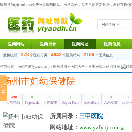
医药导航(yiyaodh.cn)
免费收录医药网站、医学网站，每天自动更新数据，友链互换QQ群：1
网站名称
医药网站
医药目录
医药网址
医药信息
278
4943
2189
数据统计：
个医药分类，
个医药站点，
个医药信息
当前位置：
医药导航(yiyaodh.cn)
»
医药导航
»
医院大全
»
三甲医院
» 站点详细
扬州市妇幼保健院
3498
0
0
1
0
0
0
人气指数
PageRank
百度权重
Sogou Rank
AlexaRank
入站次数
出站
所属目录：
三甲医院
网站地址：
www.yzfybj.com