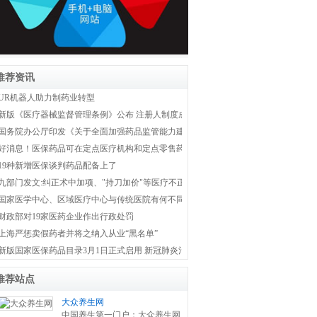
推荐资讯
UR机器人助力制药业转型
新版《医疗器械监督管理条例》公布 注册人制度成为新监管体系主线
国务院办公厅印发《关于全面加强药品监管能力建设的实施意见》
好消息！医保药品可在定点医疗机构和定点零售药店双通道购买
19种新增医保谈判药品配备上了
九部门发文:纠正术中加项、"持刀加价"等医疗不正之风
国家医学中心、区域医疗中心与传统医院有何不同？国家卫健委权威解答！
财政部对19家医药企业作出行政处罚
上海严惩卖假药者并将之纳入从业“黑名单”
新版国家医保药品目录3月1日正式启用 新冠肺炎治疗药品全部纳入医保
推荐站点
大众养生网
中国养生第一门户：大众养生网