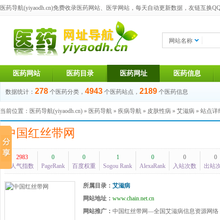
医药导航(yiyaodh.cn)
免费收录医药网站、医学网站，每天自动更新数据，友链互换QQ群：1
网站名称
医药网站
医药目录
医药网址
医药信息
278
4943
2189
数据统计：
个医药分类，
个医药站点，
个医药信息
当前位置：
医药导航(yiyaodh.cn)
»
医药导航
»
疾病导航
»
皮肤性病
»
艾滋病
» 站点
中国红丝带网
2983
0
0
1
0
0
0
人气指数
PageRank
百度权重
Sogou Rank
AlexaRank
入站次数
出站
所属目录：
艾滋病
网站地址：
www.chain.net.cn
网站推广：
中国红丝带网—全国艾滋病信息资源网络