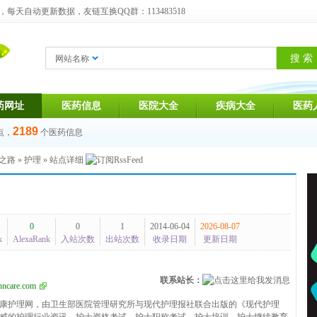
天自动更新数据，友链互换QQ群：113483518
网站名称
药网址
医药信息
医院大全
疾病大全
医药
2189
点，
个医药信息
之路
»
护理
» 站点详细
0
0
1
2014-06-04
2026-08-07
k
AlexaRank
入站次数
出站次数
收录日期
更新日期
联系站长：
ncare.com
康护理网，由卫生部医院管理研究所与现代护理报社联合出版的《现代护理