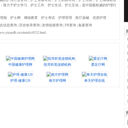
威的护理行业资讯，护士资格考试，护士职称考试，护士培训，护士继续教育
；致力于护士学习、护士工作、护士生活、护士互动；是中国最权威的护理行
理报
护士网
继续教育
护士考试
护理管理
医疗器械
优质护理
合信息查询
|
历史收录查询
|
友情链接查询
|
PR查询
|
备案查询
www.yiyaodh.cn/siteinfo/4152.html
中国健康护理网
悦耳听觉连锁机构
爱足疗网
护理-健康120
南方护理网
奉天护理在线