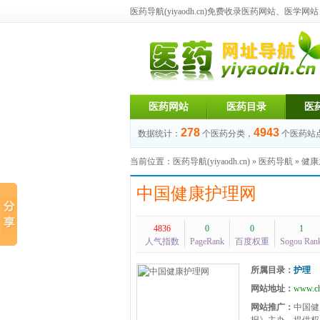
医药导航(yiyaodh.cn)
免费收录医药网站、医学网站，每
医药网站
医药目录
医
278
4943
数据统计：
个医药分类，
个医药站
当前位置：
医药导航(yiyaodh.cn)
»
医药导航
»
健康
中国健康护理网
4836
0
0
1
人气指数
PageRank
百度权重
Sogou Ran
所属目录：
护理
网站地址：
www.ch
网站推广：
中国健