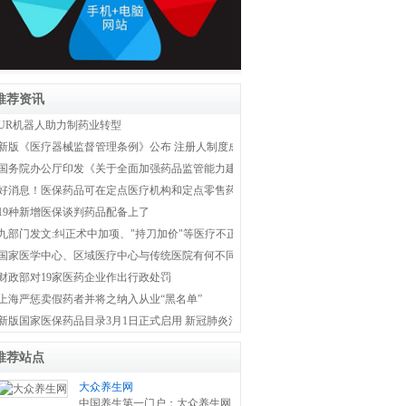
推荐资讯
UR机器人助力制药业转型
新版《医疗器械监督管理条例》公布 注册人制度成为新监管体系主线
国务院办公厅印发《关于全面加强药品监管能力建设的实施意见》
好消息！医保药品可在定点医疗机构和定点零售药店双通道购买
19种新增医保谈判药品配备上了
九部门发文:纠正术中加项、"持刀加价"等医疗不正之风
国家医学中心、区域医疗中心与传统医院有何不同？国家卫健委权威解答！
财政部对19家医药企业作出行政处罚
上海严惩卖假药者并将之纳入从业“黑名单”
新版国家医保药品目录3月1日正式启用 新冠肺炎治疗药品全部纳入医保
推荐站点
大众养生网
中国养生第一门户：大众养生网