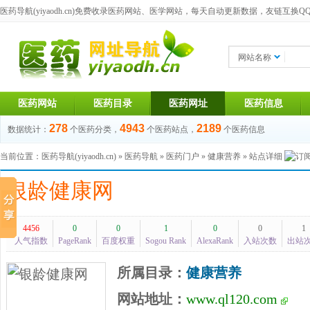
医药导航(yiyaodh.cn)
免费收录医药网站、医学网站，每天自动更新数据，友链互换QQ群：1
网站名称
医药网站
医药目录
医药网址
医药信息
278
4943
2189
数据统计：
个医药分类，
个医药站点，
个医药信息
当前位置：
医药导航(yiyaodh.cn)
»
医药导航
»
医药门户
»
健康营养
» 站点详细
银龄健康网
4456
0
0
1
0
0
1
人气指数
PageRank
百度权重
Sogou Rank
AlexaRank
入站次数
出站
所属目录：
健康营养
网站地址：
www.ql120.com