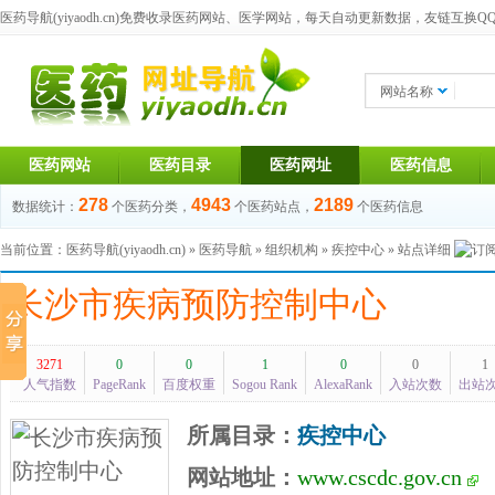
医药导航(yiyaodh.cn)
免费收录医药网站、医学网站，每天自动更新数据，友链互换QQ群：1
网站名称
医药网站
医药目录
医药网址
医药信息
278
4943
2189
数据统计：
个医药分类，
个医药站点，
个医药信息
当前位置：
医药导航(yiyaodh.cn)
»
医药导航
»
组织机构
»
疾控中心
» 站点详细
长沙市疾病预防控制中心
3271
0
0
1
0
0
1
人气指数
PageRank
百度权重
Sogou Rank
AlexaRank
入站次数
出站
所属目录：
疾控中心
网站地址：
www.cscdc.gov.cn