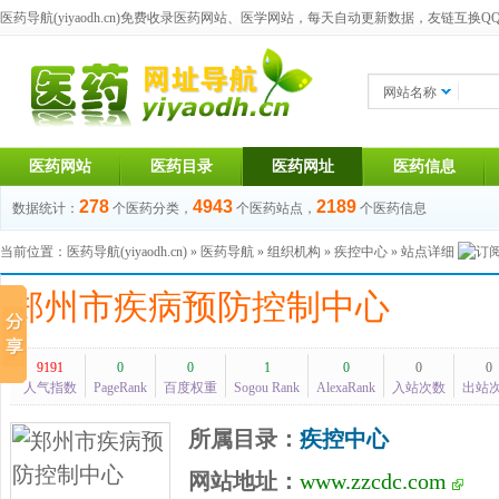
医药导航(yiyaodh.cn)
免费收录医药网站、医学网站，每天自动更新数据，友链互换QQ群：1
网站名称
医药网站
医药目录
医药网址
医药信息
278
4943
2189
数据统计：
个医药分类，
个医药站点，
个医药信息
当前位置：
医药导航(yiyaodh.cn)
»
医药导航
»
组织机构
»
疾控中心
» 站点详细
郑州市疾病预防控制中心
9191
0
0
1
0
0
0
人气指数
PageRank
百度权重
Sogou Rank
AlexaRank
入站次数
出站
所属目录：
疾控中心
网站地址：
www.zzcdc.com