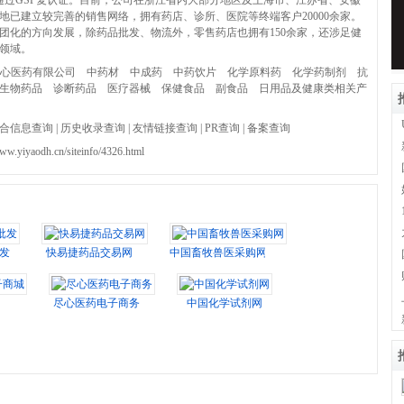
顺利通过GSP复认证。目前，公司在浙江省内大部分地区及上海市、江苏省、安徽
地已建立较完善的销售网络，拥有药店、诊所、医院等终端客户20000余家。
团化的方向发展，除药品批发、物流外，零售药店也拥有150余家，还涉足健
领域。
心医药有限公司
中药材
中成药
中药饮片
化学原料药
化学药制剂
抗
生物药品
诊断药品
医疗器械
保健食品
副食品
日用品及健康类相关产
合信息查询
|
历史收录查询
|
友情链接查询
|
PR查询
|
备案查询
www.yiyaodh.cn/siteinfo/4326.html
发
快易捷药品交易网
中国畜牧兽医采购网
城
尽心医药电子商务
中国化学试剂网