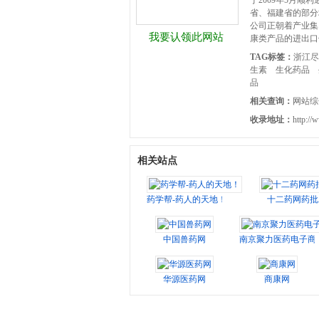
于2009年5月
省、福建省的部分
公司正朝着产业集
我要认领此网站
康类产品的进出口
TAG标签：
浙江尽
生素
生化药品
品
相关查询：
网站综
收录地址：
http://
相关站点
药学帮-药人的天地！
十二药网药批
中国兽药网
南京聚力医药电子商
华源医药网
商康网