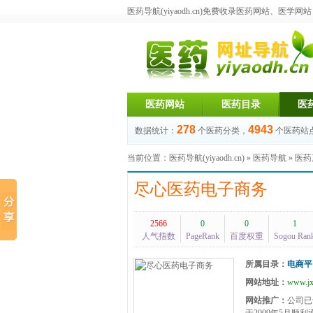
医药导航(yiyaodh.cn)
免费收录医药网站、医学网站，每
医药网站
医药目录
医
278
4943
数据统计：
个医药分类，
个医药站
当前位置：
医药导航(yiyaodh.cn)
»
医药导航
»
医药
尽心医药电子商务
2566
0
0
1
人气指数
PageRank
百度权重
Sogou Ran
所属目录：
电商平
网站地址：
www.jx
网站推广：
公司已