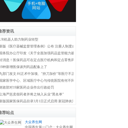
推荐资讯
UR机器人助力制药业转型
新版《医疗器械监督管理条例》公布 注册人制度成为新监管体系主线
国务院办公厅印发《关于全面加强药品监管能力建设的实施意见》
好消息！医保药品可在定点医疗机构和定点零售药店双通道购买
19种新增医保谈判药品配备上了
九部门发文:纠正术中加项、"持刀加价"等医疗不正之风
国家医学中心、区域医疗中心与传统医院有何不同？国家卫健委权威解答！
财政部对19家医药企业作出行政处罚
上海严惩卖假药者并将之纳入从业“黑名单”
新版国家医保药品目录3月1日正式启用 新冠肺炎治疗药品全部纳入医保
推荐站点
大众养生网
中国养生第一门户：大众养生网