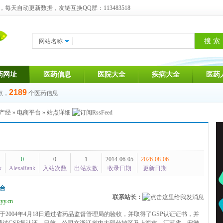
天自动更新数据，友链互换QQ群：113483518
网站名称
药网址
医药信息
医院大全
疾病大全
医药
2189
点，
个医药信息
产经
»
电商平台
» 站点详细
0
0
1
2014-06-05
2026-08-06
k
AlexaRank
入站次数
出站次数
收录日期
更新日期
台
联系站长：
yy.cn
于2004年4月18日通过省药品监督管理局的验收，并取得了GSP认证证书，并