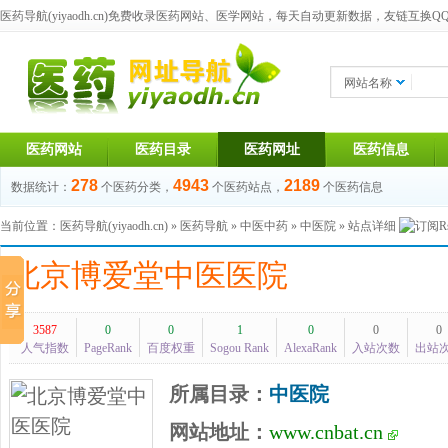
医药导航(yiyaodh.cn)
免费收录医药网站、医学网站，每天自动更新数据，友链互换QQ群：1
网站名称
医药网站
医药目录
医药网址
医药信息
278
4943
2189
数据统计：
个医药分类，
个医药站点，
个医药信息
当前位置：
医药导航(yiyaodh.cn)
»
医药导航
»
中医中药
»
中医院
» 站点详细
北京博爱堂中医医院
3587
0
0
1
0
0
0
人气指数
PageRank
百度权重
Sogou Rank
AlexaRank
入站次数
出站
所属目录：
中医院
网站地址：
www.cnbat.cn