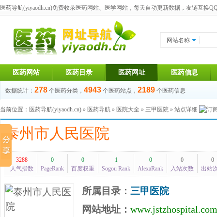
医药导航(yiyaodh.cn)
免费收录医药网站、医学网站，每天自动更新数据，友链互换QQ群：1
网站名称
医药网站
医药目录
医药网址
医药信息
278
4943
2189
数据统计：
个医药分类，
个医药站点，
个医药信息
当前位置：
医药导航(yiyaodh.cn)
»
医药导航
»
医院大全
»
三甲医院
» 站点详细
泰州市人民医院
3288
0
0
1
0
0
0
人气指数
PageRank
百度权重
Sogou Rank
AlexaRank
入站次数
出站
所属目录：
三甲医院
网站地址：
www.jstzhospital.co