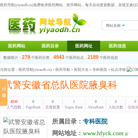
医药导航(yiyaodh.cn)
免费收录医药网站、医学网站，每天自动更新数据，友链互换QQ群：1
网站名称
医药网站
医药目录
医药网址
医药信息
278
4943
2189
数据统计：
个医药分类，
个医药站点，
个医药信息
当前位置：
医药导航(yiyaodh.cn)
»
医药导航
»
医院大全
»
专科医院
» 站点详细
武警安徽省总队医院腋臭科
4039
0
0
1
0
0
0
人气指数
PageRank
百度权重
Sogou Rank
AlexaRank
入站次数
出站
所属目录：
专科医院
网站地址：
www.hfyck.com