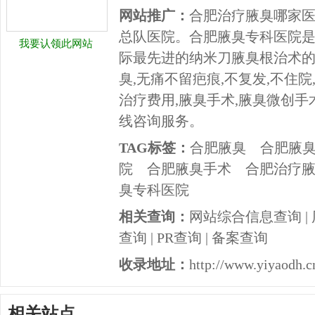
网站推广：
合肥治疗腋臭哪家
总队医院。合肥腋臭专科医院
我要认领此网站
际最先进的纳米刀腋臭根治术的
臭,无痛不留疤痕,不复发,不住
治疗费用,腋臭手术,腋臭微创手
线咨询服务。
TAG标签：
合肥腋臭
合肥腋
院
合肥腋臭手术
合肥治疗
臭专科医院
相关查询：
网站综合信息查询
|
查询
|
PR查询
|
备案查询
收录地址：
http://www.yiyaodh.c
相关站点