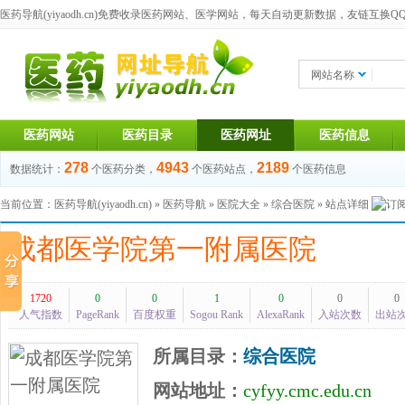
医药导航(yiyaodh.cn)
免费收录医药网站、医学网站，每天自动更新数据，友链互换QQ群：1
网站名称
医药网站
医药目录
医药网址
医药信息
278
4943
2189
数据统计：
个医药分类，
个医药站点，
个医药信息
当前位置：
医药导航(yiyaodh.cn)
»
医药导航
»
医院大全
»
综合医院
» 站点详细
成都医学院第一附属医院
1720
0
0
1
0
0
0
人气指数
PageRank
百度权重
Sogou Rank
AlexaRank
入站次数
出站
所属目录：
综合医院
网站地址：
cyfyy.cmc.edu.cn