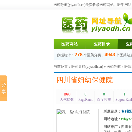
医药导航(yiyaodh.cn)
免费收录医药网站、医学网站，每
医药网站
医药目录
医
278
4943
数据统计：
个医药分类，
个医药站
当前位置：
医药导航(yiyaodh.cn)
»
医药导航
»
医院
四川省妇幼保健院
1998
0
0
1
人气指数
PageRank
百度权重
Sogou Ran
所属目录：
专科医
网站地址：
fybjy.
网站推广：
四川省