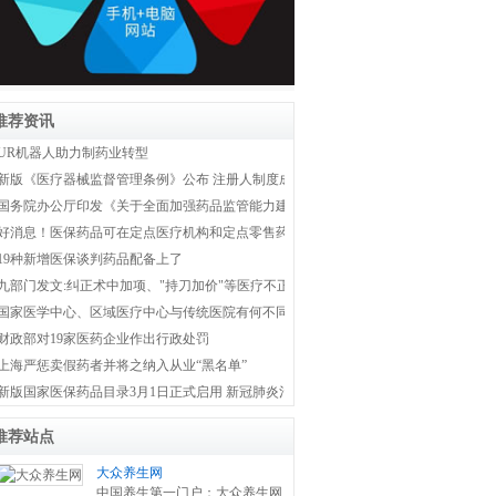
推荐资讯
UR机器人助力制药业转型
新版《医疗器械监督管理条例》公布 注册人制度成为新监管体系主线
国务院办公厅印发《关于全面加强药品监管能力建设的实施意见》
好消息！医保药品可在定点医疗机构和定点零售药店双通道购买
19种新增医保谈判药品配备上了
九部门发文:纠正术中加项、"持刀加价"等医疗不正之风
国家医学中心、区域医疗中心与传统医院有何不同？国家卫健委权威解答！
财政部对19家医药企业作出行政处罚
上海严惩卖假药者并将之纳入从业“黑名单”
新版国家医保药品目录3月1日正式启用 新冠肺炎治疗药品全部纳入医保
推荐站点
大众养生网
中国养生第一门户：大众养生网