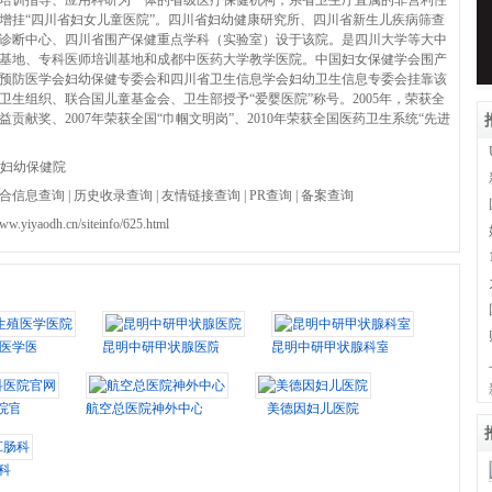
培训指导、应用科研为一体的省级医疗保健机构，系省卫生厅直属的非营利性
3年增挂“四川省妇女儿童医院”。四川省妇幼健康研究所、四川省新生儿疾病筛查
诊断中心、四川省围产保健重点学科（实验室）设于该院。是四川大学等大中
基地、专科医师培训基地和成都中医药大学教学医院。中国妇女保健学会围产
预防医学会妇幼保健专委会和四川省卫生信息学会妇幼卫生信息专委会挂靠该
界卫生组织、联合国儿童基金会、卫生部授予“爱婴医院”称号。2005年，荣获全
贡献奖、2007年荣获全国“巾帼文明岗”、2010年荣获全国医药卫生系统“先进
妇幼保健院
合信息查询
|
历史收录查询
|
友情链接查询
|
PR查询
|
备案查询
www.yiyaodh.cn/siteinfo/625.html
医学医院
昆明中研甲状腺医院
昆明中研甲状腺科室
院官网
航空总医院神外中心
美德因妇儿医院
科