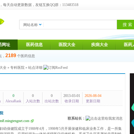
天自动更新数据，友链互换QQ群：113483518
网站名称
药网址
医药信息
医院大全
疾病大全
医药
2189
点，
个医药信息
大全
»
专科医院
» 站点详细
0
0
0
2013-03-01
2026-08-04
k
AlexaRank
入站次数
出站次数
收录日期
更新日期
院
联系站长：
wm8.mingtengnet.com
妇幼保健院成立于1988年4月，1998年5月开展保健和临床业务工作，是一所集