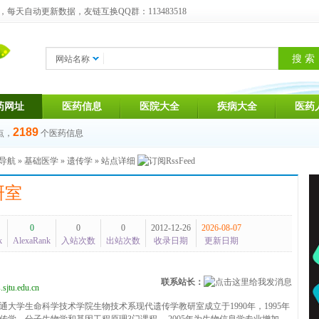
天自动更新数据，友链互换QQ群：113483518
网站名称
药网址
医药信息
医院大全
疾病大全
医药
2189
点，
个医药信息
导航
»
基础医学
»
遗传学
» 站点详细
研室
0
0
0
2012-12-26
2026-08-07
k
AlexaRank
入站次数
出站次数
收录日期
更新日期
联系站长：
.sjtu.edu.cn
通大学生命科学技术学院生物技术系现代遗传学教研室成立于1990年，1995年