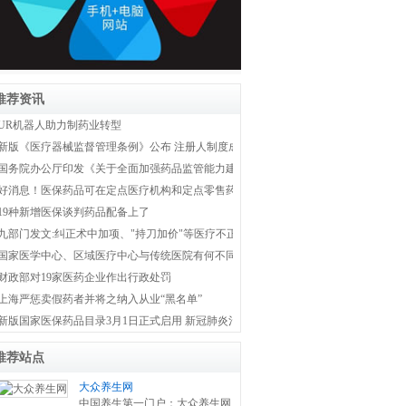
推荐资讯
UR机器人助力制药业转型
新版《医疗器械监督管理条例》公布 注册人制度成为新监管体系主线
国务院办公厅印发《关于全面加强药品监管能力建设的实施意见》
好消息！医保药品可在定点医疗机构和定点零售药店双通道购买
19种新增医保谈判药品配备上了
九部门发文:纠正术中加项、"持刀加价"等医疗不正之风
国家医学中心、区域医疗中心与传统医院有何不同？国家卫健委权威解答！
财政部对19家医药企业作出行政处罚
上海严惩卖假药者并将之纳入从业“黑名单”
新版国家医保药品目录3月1日正式启用 新冠肺炎治疗药品全部纳入医保
推荐站点
大众养生网
中国养生第一门户：大众养生网