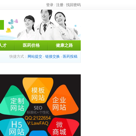
登录
/
注册
/
找回密码
人才
医药价格
健康之路
快捷方式：
网站提交
-
链接交换
-
医药投稿