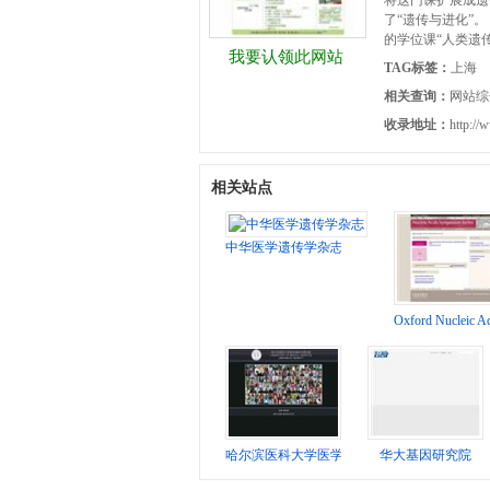
将这门课扩展成遗
了“遗传与进化”。
的学位课“人类遗传
我要认领此网站
TAG标签：
上海
相关查询：
网站综
收录地址：
http://
相关站点
中华医学遗传学杂志
Oxford Nucleic A
哈尔滨医科大学医学遗传学研究室
华大基因研究院