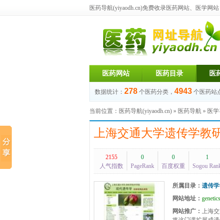
医药导航(yiyaodh.cn)
免费收录医药网站、医学网站，每
医药网站
医药目录
医
278
4943
数据统计：
个医药分类，
个医药站
当前位置：
医药导航(yiyaodh.cn)
»
医药导航
»
医学
上海交通大学遗传学教
2155
0
0
1
人气指数
PageRank
百度权重
Sogou Ran
所属目录：
遗传学
网站地址：
genetics
网站推广：
上海交