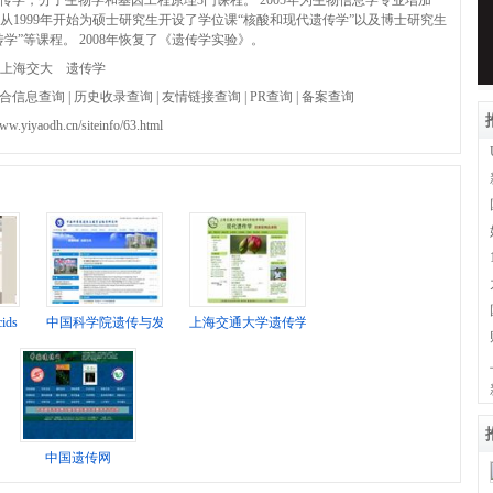
传学，分子生物学和基因工程原理3门课程。 2005年为生物信息学专业增加
 从1999年开始为硕士研究生开设了学位课“核酸和现代遗传学”以及博士研究生
学”等课程。 2008年恢复了《遗传学实验》。
上海交大
遗传学
合信息查询
|
历史收录查询
|
友情链接查询
|
PR查询
|
备案查询
www.yiyaodh.cn/siteinfo/63.html
cids Symposium Series
中国科学院遗传与发育生物学研究所
上海交通大学遗传学教研室
中国遗传网