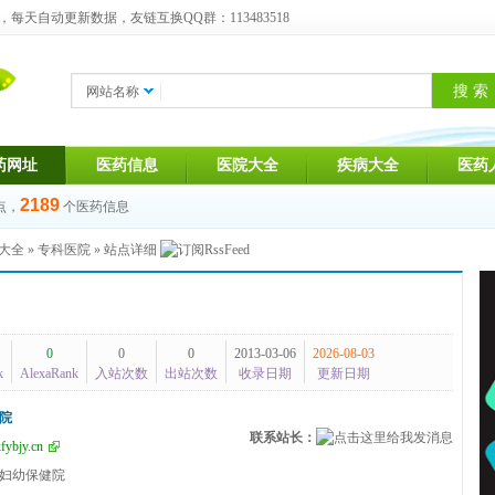
天自动更新数据，友链互换QQ群：113483518
网站名称
药网址
医药信息
医院大全
疾病大全
医药
2189
点，
个医药信息
大全
»
专科医院
» 站点详细
0
0
0
2013-03-06
2026-08-03
k
AlexaRank
入站次数
出站次数
收录日期
更新日期
院
联系站长：
fybjy.cn
妇幼保健院