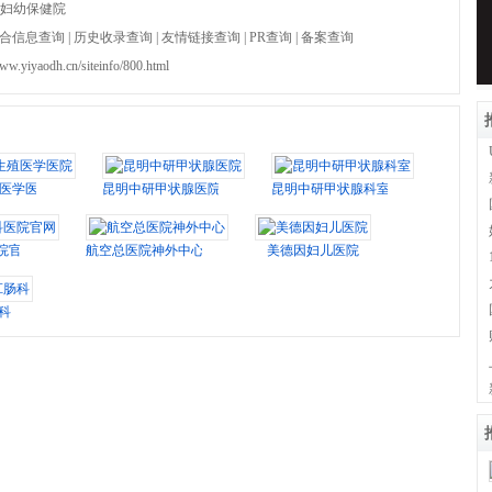
妇幼保健院
合信息查询
|
历史收录查询
|
友情链接查询
|
PR查询
|
备案查询
www.yiyaodh.cn/siteinfo/800.html
医学医院
昆明中研甲状腺医院
昆明中研甲状腺科室
院官网
航空总医院神外中心
美德因妇儿医院
科