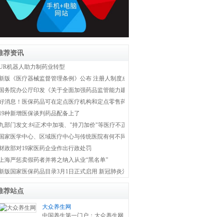
推荐资讯
UR机器人助力制药业转型
新版《医疗器械监督管理条例》公布 注册人制度成为新监管体系主线
国务院办公厅印发《关于全面加强药品监管能力建设的实施意见》
好消息！医保药品可在定点医疗机构和定点零售药店双通道购买
19种新增医保谈判药品配备上了
九部门发文:纠正术中加项、"持刀加价"等医疗不正之风
国家医学中心、区域医疗中心与传统医院有何不同？国家卫健委权威解答！
财政部对19家医药企业作出行政处罚
上海严惩卖假药者并将之纳入从业“黑名单”
新版国家医保药品目录3月1日正式启用 新冠肺炎治疗药品全部纳入医保
推荐站点
大众养生网
中国养生第一门户：大众养生网