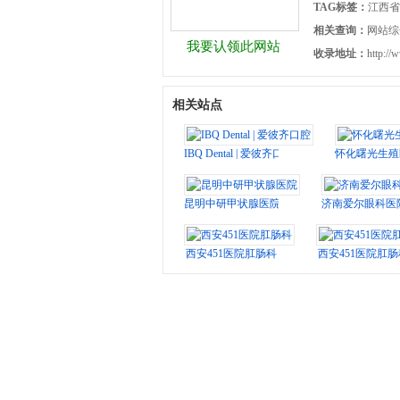
TAG标签：
江西省
相关查询：
网站综
我要认领此网站
收录地址：
http://
相关站点
IBQ Dental | 爱彼齐口腔
怀化曙光生殖
昆明中研甲状腺医院
济南爱尔眼科医
西安451医院肛肠科
西安451医院肛肠