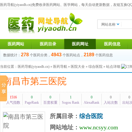
医药导航(yiyaodh.cn)
免费收录医药网站、医学网站，每天自动更新数据，友链互换QQ群：1
网站名称
医药网站
医药目录
医药网址
医药信息
278
4943
2189
数据统计：
个医药分类，
个医药站点，
个医药信息
当前位置：
医药导航(yiyaodh.cn)
»
医药导航
»
医院大全
»
综合医院
» 站点详细
南昌市第三医院
1516
0
0
1
0
0
0
人气指数
PageRank
百度权重
Sogou Rank
AlexaRank
入站次数
出站
所属目录：
综合医院
网站地址：
www.ncsyy.com