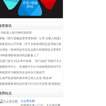
推荐资讯
UR机器人助力制药业转型
新版《医疗器械监督管理条例》公布 注册人制度成为新监管体系主线
国务院办公厅印发《关于全面加强药品监管能力建设的实施意见》
好消息！医保药品可在定点医疗机构和定点零售药店双通道购买
19种新增医保谈判药品配备上了
九部门发文:纠正术中加项、"持刀加价"等医疗不正之风
国家医学中心、区域医疗中心与传统医院有何不同？国家卫健委权威解答！
财政部对19家医药企业作出行政处罚
上海严惩卖假药者并将之纳入从业“黑名单”
新版国家医保药品目录3月1日正式启用 新冠肺炎治疗药品全部纳入医保
推荐站点
大众养生网
中国养生第一门户：大众养生网