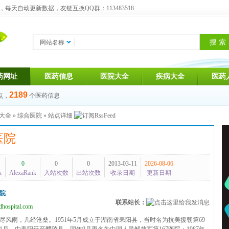
天自动更新数据，友链互换QQ群：113483518
网站名称
药网址
医药信息
医院大全
疾病大全
医药
2189
点，
个医药信息
大全
»
综合医院
» 站点详细
医院
0
0
0
2013-03-11
2026-08-06
k
AlexaRank
入站次数
出站次数
收录日期
更新日期
院
联系站长：
hospital.com
尽风雨，几经沧桑。1951年5月成立于湖南省耒阳县，当时名为抗美援朝第69