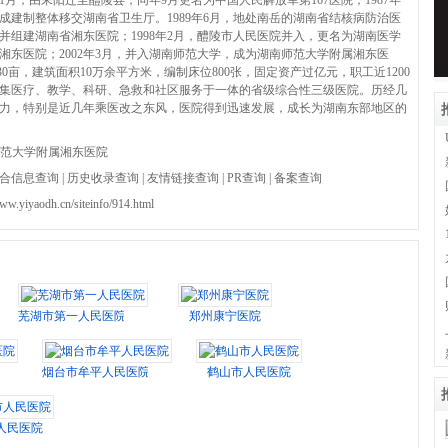
年1月，由耒阳迁至醴陵县，同年9月更名为中国人民解放军第167医院；1987年
区成建制整体移交湖南省卫生厅。1989年6月，地处南岳的湖南省结核病防治医
并组建湖南省湘东医院；1998年2月，醴陵市人民医院并入，更名为湖南医学
湘东医院；2002年3月，并入湖南师范大学，成为湖南师范大学附属湘东医
30亩，建筑面积10万余平方米，编制床位800张，固定资产过亿元，职工近1200
集医疗、教学、科研、急救和社区服务于一体的省级综合性三级医院。历经几
力，特别是近几年乘医改之东风，医院得到迅速发展，成长为湖南东部地区的
范大学附属湘东医院
合信息查询
|
历史收录查询
|
友情链接查询
|
PR查询
|
备案查询
www.yiyaodh.cn/siteinfo/914.html
芜湖市第一人民医院
郑州康宁医院
烟台市牟平人民医院
鹤山市人民医院
人民医院