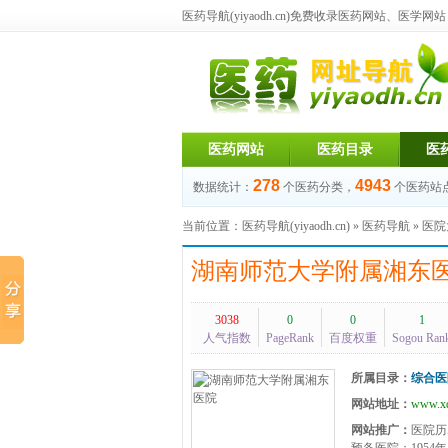
医药导航(yiyaodh.cn)
免费收录医药网站、医学网站，每
医药网站
医药目录
医
278
4943
数据统计：
个医药分类，
个医药站
当前位置：
医药导航(yiyaodh.cn)
»
医药导航
»
医院
湖南师范大学附属湘东
3038
0
0
1
人气指数
PageRank
百度权重
Sogou Ran
所属目录：
综合医
网站地址：
www.xd
网站推广：
医院历